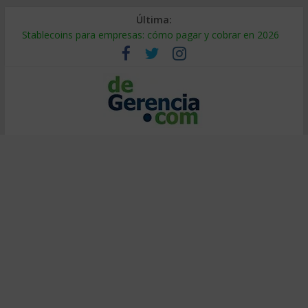
Última:
Stablecoins para empresas: cómo pagar y cobrar en 2026
Despido silencioso: qué es y por qué sale tan caro
IA en selección de personal: cómo auditarla a tiempo
Trabajo forzoso en la cadena de suministro: qué hacer
Mercado hispano de EE. UU.: cómo segmentarlo y venderle