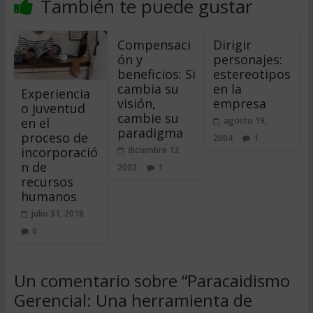
También te puede gustar
Compensaci
Dirigir
ón y
personajes:
beneficios: Si
estereotipos
cambia su
en la
Experiencia
visión,
empresa
o juventud
cambie su
en el
agosto 19,
paradigma
proceso de
2004
1
incorporació
diciembre 13,
n de
2002
1
recursos
humanos
julio 31, 2018
0
Un comentario sobre “
Paracaidismo
Gerencial: Una herramienta de