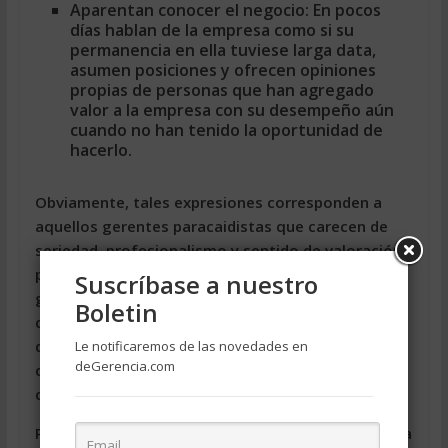
Aparentan conocer el negocio:
En pocos
días hablan de la empresa como si su
permanencia en ella tuviese larga data,
asumen posiciones y ofrecen opiniones
propias de personas que han agregado
valor a la empresa con su desempeño aún
cuando no han tenido la oportunidad de
hacerlo.
Obviamente, tales expresiones corresponden a
aquellos gerentes paracaidistas que carecen de
seriedad, profesionalismo y sentido de valoración,
pues existen ejemplos exitosos donde los nuevos
Suscríbase a nuestro
gerentes entienden la importancia de involucrarse
Boletin
con los elementos de la empresa y toman
decisiones objetivas, responsables y sopesadas
Le notificaremos de las novedades en
deGerencia.com
que agregan valor tanto a la organización como a
quienes las integran.
Pero también el gerente paracaidista se enfrenta a