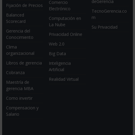
deGerencia
Comercio
Fijación de Precios
Electrónico
TecnoGerencia.co
Balanced
m
Computación en
Scorecard
La Nube
Su Privacidad
Gerencia del
Privacidad Online
Conocimiento
Web 2.0
Clima
organizacional
Big Data
Libros de gerencia
Inteligencia
Artificial
Cobranza
Realidad Virtual
Maestría de
gerencia MBA
Como invertir
Compensacion y
Salario