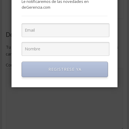
Le notificaremos de las novedades en
2007
0
abril 5, 2010
deGerencia.com
0
Deja una respuesta
Tu dirección de correo electrónico no será publicada.
Los
campos obligatorios están marcados con
*
Comentario
*
REGISTRESE YA