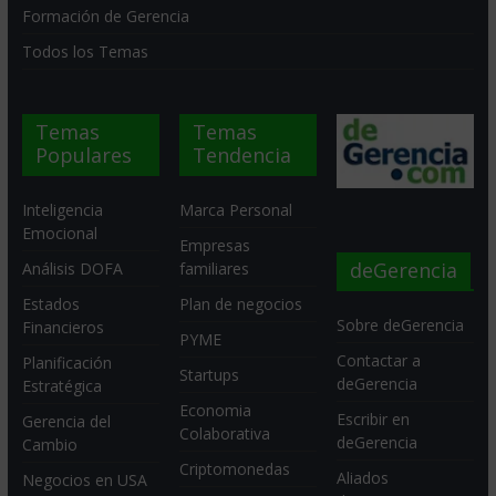
Formación de Gerencia
Todos los Temas
Temas
Temas
Populares
Tendencia
Inteligencia
Marca Personal
Emocional
Empresas
deGerencia
Análisis DOFA
familiares
Estados
Plan de negocios
Sobre deGerencia
Financieros
PYME
Contactar a
Planificación
Startups
deGerencia
Estratégica
Economia
Escribir en
Gerencia del
Colaborativa
deGerencia
Cambio
Criptomonedas
Aliados
Negocios en USA