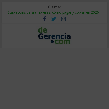
Última:
Stablecoins para empresas: cómo pagar y cobrar en 2026
Despido silencioso: qué es y por qué sale tan caro
IA en selección de personal: cómo auditarla a tiempo
Trabajo forzoso en la cadena de suministro: qué hacer
Mercado hispano de EE. UU.: cómo segmentarlo y venderle