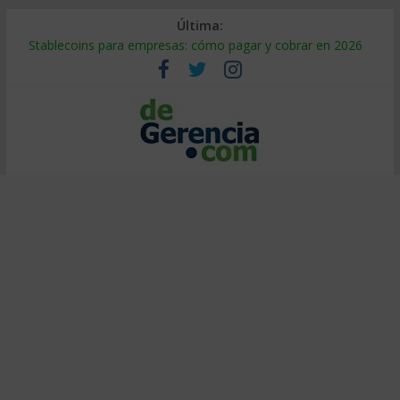
Última:
Stablecoins para empresas: cómo pagar y cobrar en 2026
Despido silencioso: qué es y por qué sale tan caro
IA en selección de personal: cómo auditarla a tiempo
Trabajo forzoso en la cadena de suministro: qué hacer
Mercado hispano de EE. UU.: cómo segmentarlo y venderle