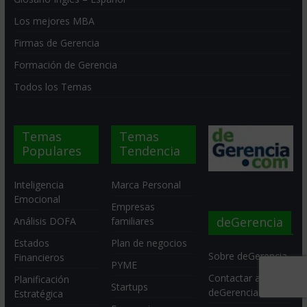
Los mejores MBA
Firmas de Gerencia
Formación de Gerencia
Todos los Temas
Temas
Temas
Populares
Tendencia
Inteligencia
Marca Personal
Emocional
Empresas
deGerencia
Análisis DOFA
familiares
Estados
Plan de negocios
Sobre deGerencia
Financieros
PYME
Contactar a
Planificación
Startups
deGerencia
Estratégica