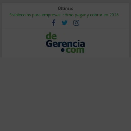
Última:
Stablecoins para empresas: cómo pagar y cobrar en 2026
Despido silencioso: qué es y por qué sale tan caro
IA en selección de personal: cómo auditarla a tiempo
Trabajo forzoso en la cadena de suministro: qué hacer
Mercado hispano de EE. UU.: cómo segmentarlo y venderle