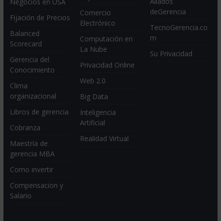
Aliados
Negocios en USA
deGerencia
Comercio
Fijación de Precios
Electrónico
TecnoGerencia.co
Balanced
m
Computación en
Scorecard
La Nube
Su Privacidad
Gerencia del
Privacidad Online
Conocimiento
Web 2.0
Clima
organizacional
Big Data
Libros de gerencia
Inteligencia
Artificial
Cobranza
Realidad Virtual
Maestría de
gerencia MBA
Como invertir
Compensacion y
Salario