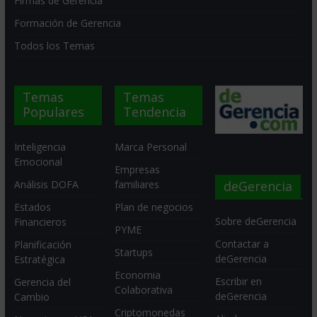
Firmas de Gerencia
Formación de Gerencia
Todos los Temas
Temas
Temas
Populares
Tendencia
Inteligencia
Marca Personal
Emocional
Empresas
deGerencia
Análisis DOFA
familiares
Estados
Plan de negocios
Sobre deGerencia
Financieros
PYME
Contactar a
Planificación
Startups
deGerencia
Estratégica
Economia
Escribir en
Gerencia del
Colaborativa
deGerencia
Cambio
Criptomonedas