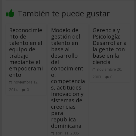
También te puede gustar
Reconocimie
Modelo de
Gerencia y
nto del
gestión del
Psicología:
talento en el
talento en
Desarrollar a
equipo de
base al
la gente con
trabajo
desarrollo
base en la
mediante el
del
ciencia
empoderami
conocimient
noviembre 20,
ento
o,
2003
0
competencia
noviembre 12,
s, actitudes,
2014
0
innovacion y
sistemas de
creencias
para
republica
dominicana.
abril 11, 2005