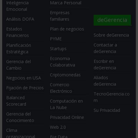
Inteligencia
Marca Personal
Emocional
Empresas
deGerencia
Análisis DOFA
familiares
Estados
Plan de negocios
Sobre deGerencia
Financieros
PYME
Contactar a
Planificación
Startups
deGerencia
Estratégica
Economia
Escribir en
Gerencia del
Colaborativa
deGerencia
Cambio
Criptomonedas
Aliados
Negocios en USA
deGerencia
Comercio
Fijación de Precios
Electrónico
TecnoGerencia.co
Balanced
m
Computación en
Scorecard
La Nube
Su Privacidad
Gerencia del
Privacidad Online
Conocimiento
Web 2.0
Clima
organizacional
Big Data