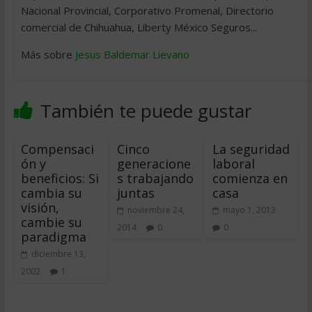
Nacional Provincial, Corporativo Promenal, Directorio
comercial de Chihuahua, Liberty México Seguros...
Más sobre
Jesus Baldemar Lievano
También te puede gustar
Compensaci
Cinco
La seguridad
ón y
generacione
laboral
beneficios: Si
s trabajando
comienza en
cambia su
juntas
casa
visión,
noviembre 24,
mayo 1, 2013
cambie su
2014
0
0
paradigma
diciembre 13,
2002
1