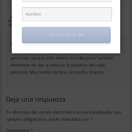
Aracely Puac (Guatemala)
el marzo 8, 2018 a las 5:56 pm
Permalink
REGISTRESE YA
Muy buen consejo para todos aquellos que nos
corresponde corregir actitudes negativas de las
personas ya que solo vemos lo malo pero tambien
debemos de dar a conocer lo positivo de cada
persona. Muy buena tàctica, si resulta. Gracias.
Deja una respuesta
Tu dirección de correo electrónico no será publicada.
Los
campos obligatorios están marcados con
*
Comentario
*