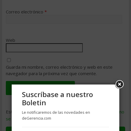
Correo electrónico
*
Web
Guarda mi nombre, correo electrónico y web en este
navegador para la próxima vez que comente.
Suscríbase a nuestro
Boletin
Este sitio usa Akismet para reducir el spam.
Aprende cómo
Le notificaremos de las novedades en
deGerencia.com
se procesan los datos de tus comentarios
.