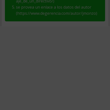
aje_de_un_directivo/)
se provea un enlace a los datos del autor
(https://www.degerencia.com/autor/jmonzo)