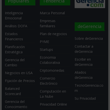
Populares
Tendencia
Inteligencia
Marca Personal
Emocional
Empresas
deGerencia
Análisis DOFA
familiares
Estados
Plan de negocios
Sobre deGerencia
Financieros
PYME
Contactar a
Planificación
Startups
deGerencia
Estratégica
Economia
Escribir en
Gerencia del
Colaborativa
deGerencia
Cambio
Criptomonedas
Aliados
Negocios en USA
deGerencia
Comercio
Fijación de Precios
Electrónico
TecnoGerencia.co
Balanced
m
Computación en
Scorecard
La Nube
Su Privacidad
Gerencia del
Privacidad Online
Conocimiento