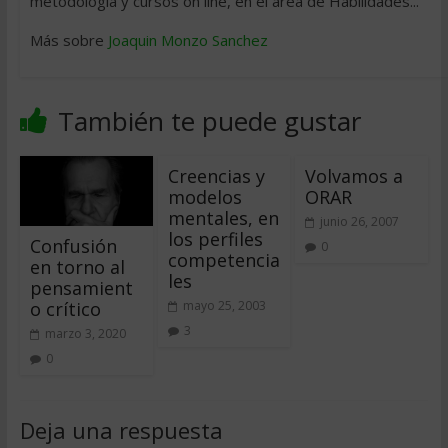
metodología y cursos on line, en el área de Habilidades...
Más sobre
Joaquin Monzo Sanchez
También te puede gustar
Creencias y
Volvamos a
modelos
ORAR
mentales, en
junio 26, 2007
los perfiles
Confusión
0
competencia
en torno al
les
pensamient
o crítico
mayo 25, 2003
3
marzo 3, 2020
0
Deja una respuesta