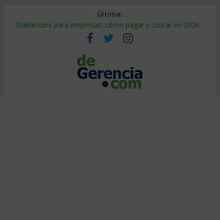
Última:
Stablecoins para empresas: cómo pagar y cobrar en 2026
Despido silencioso: qué es y por qué sale tan caro
IA en selección de personal: cómo auditarla a tiempo
Trabajo forzoso en la cadena de suministro: qué hacer
Mercado hispano de EE. UU.: cómo segmentarlo y venderle