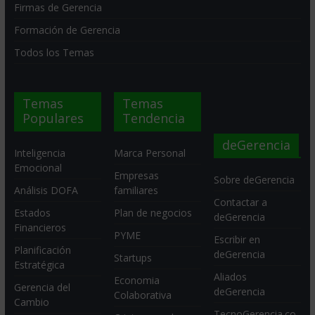
Firmas de Gerencia
Formación de Gerencia
Todos los Temas
Temas
Temas
Populares
Tendencia
deGerencia
Inteligencia
Marca Personal
Emocional
Empresas
Sobre deGerencia
Análisis DOFA
familiares
Contactar a
Estados
Plan de negocios
deGerencia
Financieros
PYME
Escribir en
Planificación
deGerencia
Startups
Estratégica
Aliados
Economia
Gerencia del
deGerencia
Colaborativa
Cambio
TecnoGerencia.co