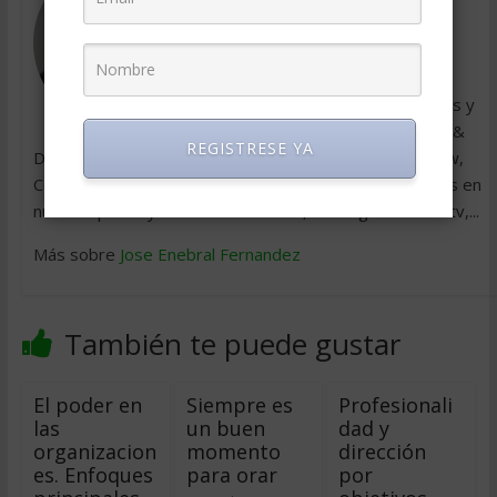
Consultor de Management y Recursos
Humanos, el ingeniero madrileño José
Enebral colabora desde hace años con
diferentes medios impresos españoles y
americanos (Capital Humano, Training &
REGISTRESE YA
Development Digest, Nueva Empresa, Learning Review,
Coaching Magazine...), e igualmente publica sus artículos en
nuestro portal y en otros de la Red, como gurusonline.tv,...
Más sobre
Jose Enebral Fernandez
También te puede gustar
El poder en
Siempre es
Profesionali
las
un buen
dad y
organizacion
momento
dirección
es. Enfoques
para orar
por