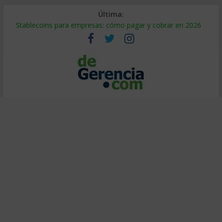
Última:
Stablecoins para empresas: cómo pagar y cobrar en 2026
Despido silencioso: qué es y por qué sale tan caro
IA en selección de personal: cómo auditarla a tiempo
Trabajo forzoso en la cadena de suministro: qué hacer
Mercado hispano de EE. UU.: cómo segmentarlo y venderle