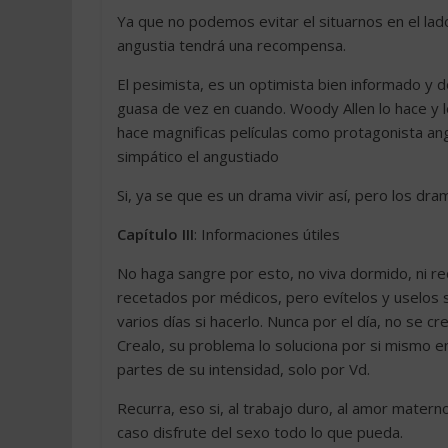
Ya que no podemos evitar el situarnos en el la
angustia tendrá una recompensa.
El pesimista, es un optimista bien informado y
guasa de vez en cuando. Woody Allen lo hace y 
hace magnificas películas como protagonista ang
simpático el angustiado
Si, ya se que es un drama vivir así, pero los dra
Capítulo III
: Informaciones útiles
No haga sangre por esto, no viva dormido, ni rec
recetados por médicos, pero evítelos y uselos so
varios días si hacerlo. Nunca por el día, no se 
Crealo, su problema lo soluciona por si mismo e
partes de su intensidad, solo por Vd.
Recurra, eso si, al trabajo duro, al amor materno
caso disfrute del sexo todo lo que pueda.