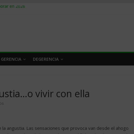
obrar en 2026
n caro
 a tiempo
 qué hacer
rlo y venderle
 GERENCIA
DEGERENCIA
tia…o vivir con ella
os
de la angustia. Las sensaciones que provoca van desde el ahogo