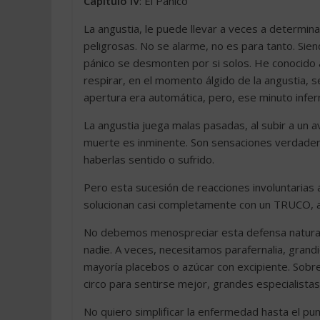
Capítulo IV
: El Pánico
La angustia, le puede llevar a veces a determina
peligrosas. No se alarme, no es para tanto. Si
pánico se desmonten por si solos. He conocido a 
respirar, en el momento álgido de la angustia, se
apertura era automática, pero, ese minuto infer
La angustia juega malas pasadas, al subir a un a
muerte es inminente. Son sensaciones verdadera
haberlas sentido o sufrido.
Pero esta sucesión de reacciones involuntarias a
solucionan casi completamente con un TRUCO, así
No debemos menospreciar esta defensa natural de
nadie. A veces, necesitamos parafernalia, grand
mayoría placebos o azúcar con excipiente. Sobr
circo para sentirse mejor, grandes especialistas
No quiero simplificar la enfermedad hasta el pu