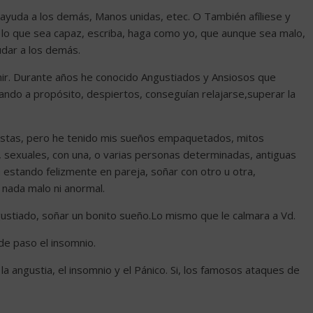
de ayuda a los demás, Manos unidas, etec. O También afíliese y
do lo que sea capaz, escriba, haga como yo, que aunque sea malo,
udar a los demás.
ormir. Durante años he conocido Angustiados y Ansiosos que
ando a propósito, despiertos, conseguían relajarse,superar la
pistas, pero he tenido mis sueños empaquetados, mitos
a, sexuales, con una, o varias personas determinadas, antiguas
 estando felizmente en pareja, soñar con otro u otra,
 nada malo ni anormal.
gustiado, soñar un bonito sueño.Lo mismo que le calmara a Vd.
 de paso el insomnio.
la angustia, el insomnio y el Pánico. Si, los famosos ataques de