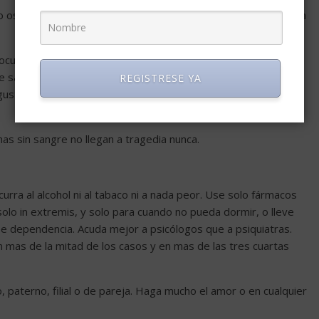
do oscuro de las cosas, saquémosles al menos provecho y así la
 documentado. Entienda esta frase. Tómese su gran problema a
le sale muy bien, aparentemente, todo. Lo usa en su provecho,
REGISTRESE YA
ustiado. No es tan malo, a veces es simpático, a veces cae
mas sin sangre no llegan a tragedia nunca.
urra al alcohol ni al tabaco ni a nada peor. Use solo fármacos
lo in extremis, y solo para cuando no pueda dormir, o lleve
cree dependencia. Acuda mejor a psicólogos que a psiquiatras.
n mas de la mitad de los casos y en mas de las tres cuartas
, paterno, filial o de pareja. Haga mucho el amor o en cualquier