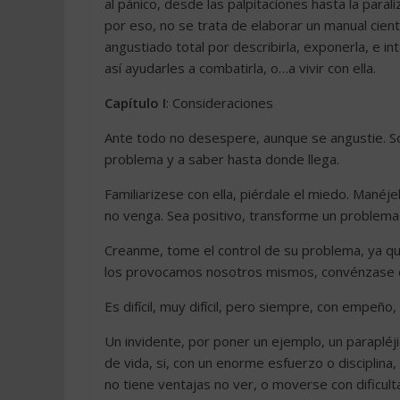
al pánico, desde las palpitaciones hasta la parali
por eso, no se trata de elaborar un manual cient
angustiado total por describirla, exponerla, e 
así ayudarles a combatirla, o…a vivir con ella.
Capítulo I
: Consideraciones
Ante todo no desespere, aunque se angustie. S
problema y a saber hasta donde llega.
Familiarizese con ella, piérdale el miedo. Manéj
no venga. Sea positivo, transforme un problema y
Creanme, tome el control de su problema, ya q
los provocamos nosotros mismos, convénzase d
Es difícil, muy difícil, pero siempre, con empeño, 
Un invidente, por poner un ejemplo, un parapléj
de vida, si, con un enorme esfuerzo o disciplina
no tiene ventajas no ver, o moverse con dificul