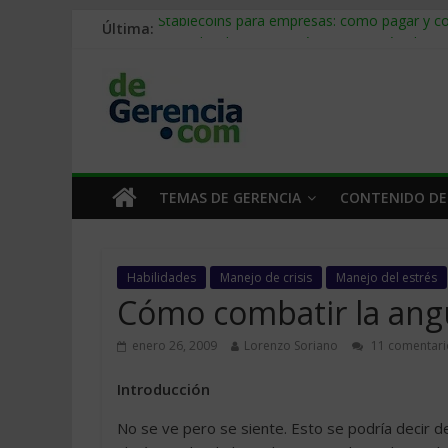
Última:
Stablecoins para empresas: cómo pagar y c
Despido silencioso: qué es y por qué sale ta
IA en selección de personal: cómo auditarla
Trabajo forzoso en la cadena de suministro:
Mercado hispano de EE. UU.: cómo segmenta
TEMAS DE GERENCIA
CONTENIDO DE
Habilidades
Manejo de crisis
Manejo del estrés
Cómo combatir la angus
enero 26, 2009
Lorenzo Soriano
11 comentari
Introducción
No se ve pero se siente. Esto se podría decir 