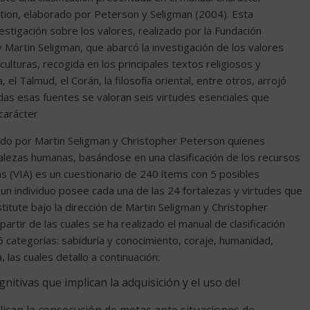
ation, elaborado por Peterson y Seligman (2004). Esta
vestigación sobre los valores, realizado por la Fundación
 Martin Seligman, que abarcó la investigación de los valores
lturas, recogida en los principales textos religiosos y
ia, el Talmud, el Corán, la filosofía oriental, entre otros, arrojó
as esas fuentes se valoran seis virtudes esenciales que
carácter
zado por Martin Seligman y Christopher Peterson quienes
alezas humanas, basándose en una clasificación de los recursos
zas (VIA) es un cuestionario de 240 ítems con 5 posibles
un individuo posee cada una de las 24 fortalezas y virtudes que
stitute bajo la dirección de Martin Seligman y Christopher
artir de las cuales se ha realizado el manual de clasificación
 categorías: sabiduría y conocimiento, coraje, humanidad,
 las cuales detallo a continuación:
nitivas que implican la adquisición y el uso del