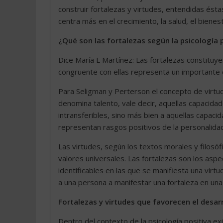
construir fortalezas y virtudes, entendidas ést
centra más en el crecimiento, la salud, el bienestar
¿Qué son las fortalezas según la psicología 
Dice María L Martínez: Las fortalezas constituye
congruente con ellas representa un importante c
Para Seligman y Perterson el concepto de virtu
denomina talento, vale decir, aquellas capacida
intransferibles, sino más bien a aquellas capaci
representan rasgos positivos de la personalidad
Las virtudes, según los textos morales y filosófi
valores universales. Las fortalezas son los aspe
identificables en las que se manifiesta una virtu
a una persona a manifestar una fortaleza en una 
Fortalezas y virtudes que favorecen el desa
Dentro del contexto de la psicología positiva ex