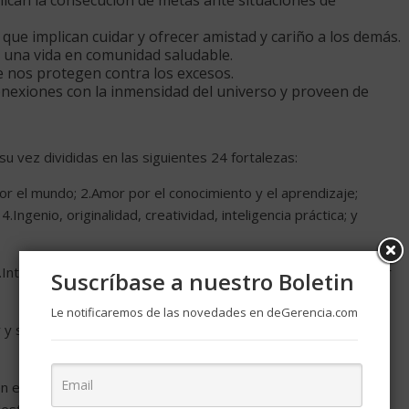
lican la consecución de metas ante situaciones de
ue implican cuidar y ofrecer amistad y cariño a los demás.
an una vida en comunidad saludable.
 nos protegen contra los excesos.
onexiones con la inmensidad del universo y proveen de
u vez divididas en las siguientes 24 fortalezas:
por el mundo; 2.Amor por el conocimiento y el aprendizaje;
4.Ingenio, originalidad, creatividad, inteligencia práctica; y
8.Integridad, honestidad, autenticidad; y 9.Vitalidad y pasión por
Suscríbase a nuestro Boletin
Le notificaremos de las novedades en deGerencia.com
y ser amado; 11.Simpatía, amabilidad, generosidad; y
en equipo; 14.Sentido de la justicia, equidad; 15. Liderazgo;