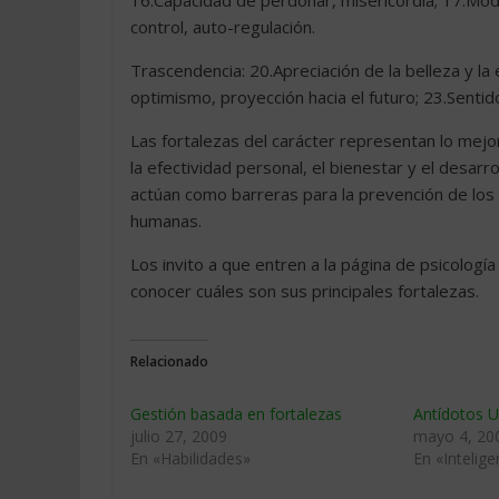
16.Capacidad de perdonar, misericordia; 17.Modes
control, auto-regulación.
Trascendencia: 20.Apreciación de la belleza y l
optimismo, proyección hacia el futuro; 23.Sentido
Las fortalezas del carácter representan lo mejor
la efectividad personal, el bienestar y el desarr
actúan como barreras para la prevención de los 
humanas.
Los invito a que entren a la página de psicologí
conocer cuáles son sus principales fortalezas.
Relacionado
Gestión basada en fortalezas
Antídotos U
julio 27, 2009
mayo 4, 20
En «Habilidades»
En «Intelig