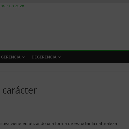
obrar en 2026
n caro
 a tiempo
 qué hacer
rlo y venderle
 GERENCIA
DEGERENCIA
 carácter
tiva viene enfatizando una forma de estudiar la naturaleza