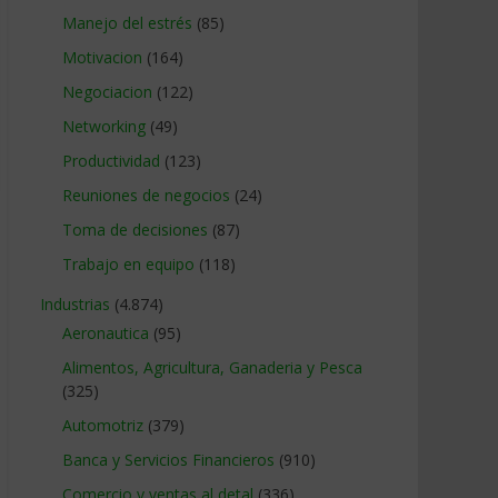
Manejo del estrés
(85)
Motivacion
(164)
Negociacion
(122)
Networking
(49)
Productividad
(123)
Reuniones de negocios
(24)
Toma de decisiones
(87)
Trabajo en equipo
(118)
Industrias
(4.874)
Aeronautica
(95)
Alimentos, Agricultura, Ganaderia y Pesca
(325)
Automotriz
(379)
Banca y Servicios Financieros
(910)
Comercio y ventas al detal
(336)