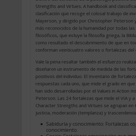
Strengths and Virtues. A handbook and classific
clasificación que recoge el colosal trabajo de in
Mayerson, y dirigido por Christopher Peterson y
más reconocidos de la humanidad por todas las cu
filosóficos, que incluye la filosofía griega, la Bibl
como resultado el descubrimiento de que en tod
conforman veinticuatro valores o fortalezas del 
Vale la pena resaltar también el esfuerzo reali
diseñaron un instrumento de medida de las fort
positivos del individuo. El Inventario de fortale
respuestas cada uno, que mide el grado en que 
han sido desarrolladas por el Values in Action In
Peterson. Las 24 fortalezas que mide el VIA y a p
Character Strengths and Virtues se agrupan en 6
justicia, moderación (templanza) y trascendencia,
Sabiduría y conocimiento: Fortalezas cog
conocimiento.