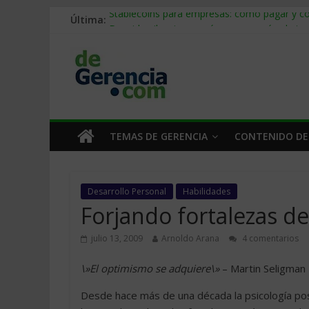
Última:
Stablecoins para empresas: cómo pagar y c
Despido silencioso: qué es y por qué sale ta
IA en selección de personal: cómo auditarla
Trabajo forzoso en la cadena de suministro:
Mercado hispano de EE. UU.: cómo segmenta
TEMAS DE GERENCIA
CONTENIDO DE
Desarrollo Personal
Habilidades
Forjando fortalezas de
julio 13, 2009
Arnoldo Arana
4 comentarios
\»El optimismo se adquiere\»
– Martin Seligman
Desde hace más de una década la psicología posi