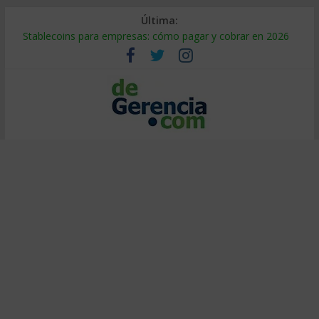
Última:
Stablecoins para empresas: cómo pagar y cobrar en 2026
Despido silencioso: qué es y por qué sale tan caro
IA en selección de personal: cómo auditarla a tiempo
Trabajo forzoso en la cadena de suministro: qué hacer
Mercado hispano de EE. UU.: cómo segmentarlo y venderle