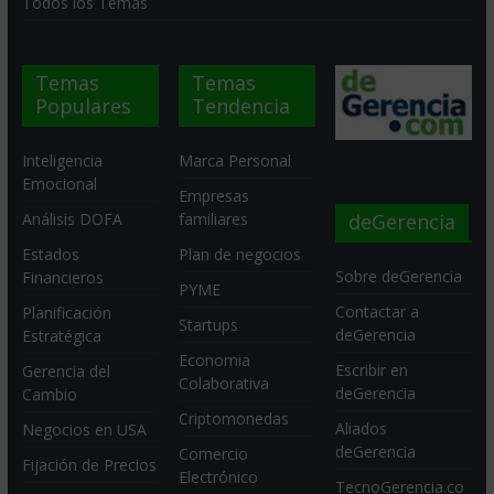
Todos los Temas
Temas
Temas
Populares
Tendencia
Inteligencia
Marca Personal
Emocional
Empresas
deGerencia
Análisis DOFA
familiares
Estados
Plan de negocios
Sobre deGerencia
Financieros
PYME
Contactar a
Planificación
Startups
deGerencia
Estratégica
Economia
Escribir en
Gerencia del
Colaborativa
deGerencia
Cambio
Criptomonedas
Aliados
Negocios en USA
deGerencia
Comercio
Fijación de Precios
Electrónico
TecnoGerencia.co