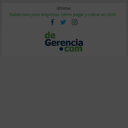
Última:
Stablecoins para empresas: cómo pagar y cobrar en 2026
Despido silencioso: qué es y por qué sale tan caro
IA en selección de personal: cómo auditarla a tiempo
Trabajo forzoso en la cadena de suministro: qué hacer
Mercado hispano de EE. UU.: cómo segmentarlo y venderle