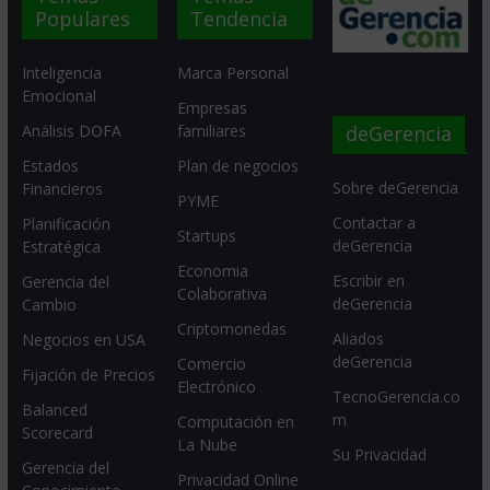
Populares
Tendencia
Inteligencia
Marca Personal
Emocional
Empresas
deGerencia
Análisis DOFA
familiares
Estados
Plan de negocios
Sobre deGerencia
Financieros
PYME
Contactar a
Planificación
Startups
deGerencia
Estratégica
Economia
Escribir en
Gerencia del
Colaborativa
deGerencia
Cambio
Criptomonedas
Aliados
Negocios en USA
deGerencia
Comercio
Fijación de Precios
Electrónico
TecnoGerencia.co
Balanced
m
Computación en
Scorecard
La Nube
Su Privacidad
Gerencia del
Privacidad Online