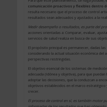
Para que este planteamiento, se haga posible, e
comunicación proactivos y flexibles dentro 
resulta necesario que el proceso de control art
resultados sean adecuados y ajustados a la real
Medir desempeño o resultados, es parte del pro
acciones orientadas a: Comparar, evaluar, ajusta
servicios de salud realiza en busca de sus objet
El propósito principal es permanecer, dadas la
considerando la actual situación económica del
perspectivas restringidas.
El objetivo esencial de los sistemas de medición
adecuada (Idónea y objetiva), para que puedan l
adoptar las decisiones, que la conduzcan a enco
objetivos establecidos en el marco estratégic
crecer.
El proceso de control en sí, es también motor p
informadas de los resultados que han obtenido 