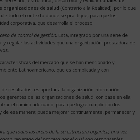
s necesario; estructurar, desarrollar y evaluar
canales de
de organizaciones de salud
(Contrario a la Realidad), por lo que
icule todo el contexto donde se practique, para que los
idad corporativa, que desarrolla el proceso.
ceso de control de gestión
. Esta, integrado por una serie de
r y regular las actividades que una organización, prestadora de
ivos.
s características del mercado que se han mencionado y
 ambiente Latinoamericano, que es complicada y con
 de resultados, es aportar a la organización información
os gerentes de las organizaciones de salud, con base en ella,
ntrar el camino adecuado, para que logre cumplir con los
o y de esa manera; pueda mejorar continuamente, permanecer y
ara que todas las áreas de la su estructura orgánica, una vez
como resultado del proceso por el cual son responsables,