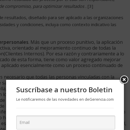
de compromiso, para optimizar resultados .
[3]
e resultados, diseñado para ser aplicado a las organizaciones
dades y condiciones, incluya como contexto indicativo las
terpersonales
. Más que un proceso punitivo, la aplicación
activa, orientado al mejoramiento continuo de todas la
(Clientes Internos). Por esa razón y contrariamente a lo
licado de esta forma, tiene como valor agregado mejorar
ser aplicado esencialmente como un proceso continuado de
Es necesario que todas las personas vinculadas con la
e salud, reconozcan las combinaciones de acción
Suscríbase a nuestro Boletin
lla, dentro del contexto de su direccionamiento
 los principales ejecutores y actores.
Le notificaremos de las novedades en deGerencia.com
n de las estrategias, dentro de un contexto de gestión
de los objetivos. Entonces como consecuencia lógica, es
ifestación de los resultados esperados y base del proceso
o haciendo referencia.
 esencial para poder realizar cualquier proceso de control,
el contexto de acción sobre el que se actúa en el logro