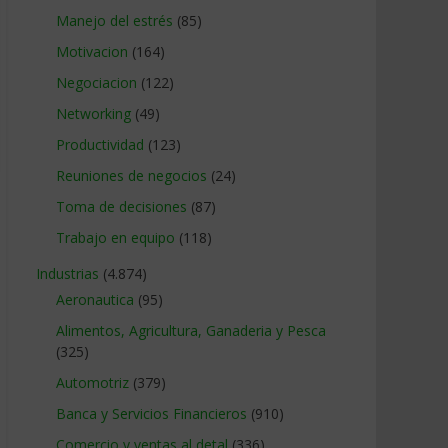
Manejo del estrés
(85)
Motivacion
(164)
Negociacion
(122)
Networking
(49)
Productividad
(123)
Reuniones de negocios
(24)
Toma de decisiones
(87)
Trabajo en equipo
(118)
Industrias
(4.874)
Aeronautica
(95)
Alimentos, Agricultura, Ganaderia y Pesca
(325)
Automotriz
(379)
Banca y Servicios Financieros
(910)
Comercio y ventas al detal
(336)