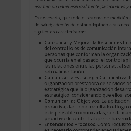
asuman un papel esencialmente participativo y 
Es necesario, que todo el sistema de medición d
de salud; además de estar adaptado a sus necesi
siguientes características:
Consolidar y Mejorar la Relaciones In
del control lo es de comunicación inter
personas que conforman la organización
que ocurría en el pasado, el control ap
las relaciones entre las personas, al 
retroalimentación
Comunicar la Estrategia Corporativa
. 
organización prestadora de servicios d
estratégica que la organización desarro
estratégico, considerando que ellos, son
Comunicar las Objetivos
. La aplicació
proactiva, dan como resultado el logro 
indispensable comunicarlas, son la man
proactivo de control, al que se ha venid
Entender los Procesos
. Como requisito
es necesario comprender adecuadamente 