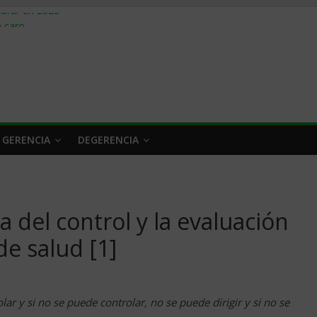
obrar en 2026
n caro
 a tiempo
 qué hacer
rlo y venderle
 GERENCIA
DEGERENCIA
ca del control y la evaluación
de salud [1]
ar y si no se puede controlar, no se puede dirigir y si no se