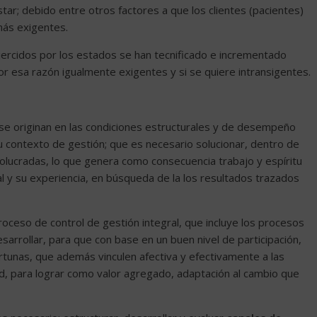
star; debido entre otros factores a que los clientes (pacientes)
más exigentes.
ejercidos por los estados se han tecnificado e incrementado
or esa razón igualmente exigentes y si se quiere intransigentes.
e originan en las condiciones estructurales y de desempeño
u contexto de gestión; que es necesario solucionar, dentro de
volucradas, lo que genera como consecuencia trabajo y espíritu
l y su experiencia, en búsqueda de la los resultados trazados
oceso de control de gestión integral, que incluye los procesos
esarrollar, para que con base en un buen nivel de participación,
unas, que además vinculen afectiva y efectivamente a las
ud, para lograr como valor agregado, adaptación al cambio que