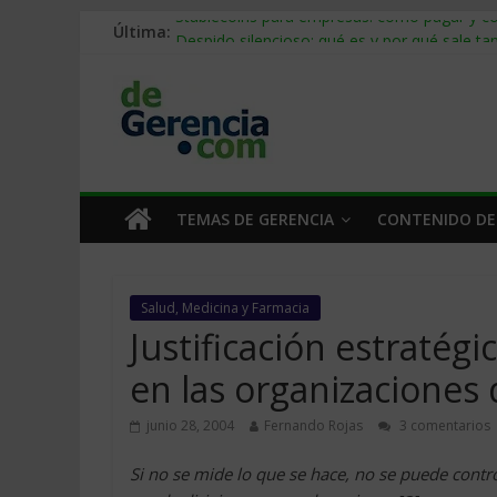
Última:
Stablecoins para empresas: cómo pagar y c
Despido silencioso: qué es y por qué sale ta
IA en selección de personal: cómo auditarla
Trabajo forzoso en la cadena de suministro:
Mercado hispano de EE. UU.: cómo segmenta
TEMAS DE GERENCIA
CONTENIDO DE
Salud, Medicina y Farmacia
Justificación estratégi
en las organizaciones 
junio 28, 2004
Fernando Rojas
3 comentarios
Si no se mide lo que se hace, no se puede control