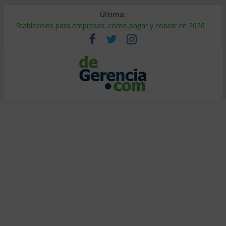
Última:
Stablecoins para empresas: cómo pagar y cobrar en 2026
Despido silencioso: qué es y por qué sale tan caro
IA en selección de personal: cómo auditarla a tiempo
Trabajo forzoso en la cadena de suministro: qué hacer
Mercado hispano de EE. UU.: cómo segmentarlo y venderle