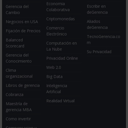
Economia
Escribir en
Gerencia del
Colaborativa
deGerencia
Cambio
Criptomonedas
Aliados
Negocios en USA
deGerencia
Comercio
Fijación de Precios
Electrónico
TecnoGerencia.co
Balanced
m
Computación en
Scorecard
La Nube
Su Privacidad
Gerencia del
Privacidad Online
Conocimiento
Web 2.0
Clima
organizacional
Big Data
Libros de gerencia
Inteligencia
Artificial
Cobranza
Realidad Virtual
Maestría de
gerencia MBA
Como invertir
Compensacion y