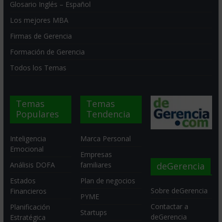
Glosario Inglés – Español
Los mejores MBA
Firmas de Gerencia
Formación de Gerencia
Todos los Temas
Temas
Temas
Populares
Tendencia
Inteligencia
Marca Personal
Emocional
Empresas
deGerencia
Análisis DOFA
familiares
Estados
Plan de negocios
Sobre deGerencia
Financieros
PYME
Contactar a
Planificación
Startups
deGerencia
Estratégica