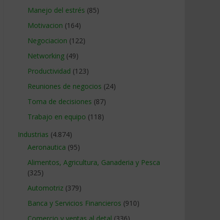
Manejo del estrés
(85)
Motivacion
(164)
Negociacion
(122)
Networking
(49)
Productividad
(123)
Reuniones de negocios
(24)
Toma de decisiones
(87)
Trabajo en equipo
(118)
Industrias
(4.874)
Aeronautica
(95)
Alimentos, Agricultura, Ganaderia y Pesca
(325)
Automotriz
(379)
Banca y Servicios Financieros
(910)
Comercio y ventas al detal
(336)