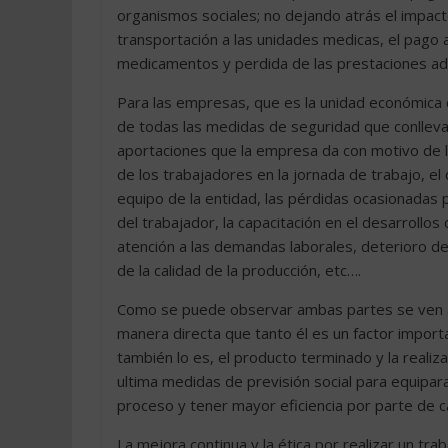
organismos sociales; no dejando atrás el impac
transportación a las unidades medicas, el pago
medicamentos y perdida de las prestaciones adici
Para las empresas, que es la unidad económica de
de todas las medidas de seguridad que conlleva l
aportaciones que la empresa da con motivo de l
de los trabajadores en la jornada de trabajo, el
equipo de la entidad, las pérdidas ocasionadas p
del trabajador, la capacitación en el desarrollos 
atención a las demandas laborales, deterioro de 
de la calidad de la producción, etc….
Como se puede observar ambas partes se ven a
manera directa que tanto él es un factor importa
también lo es, el producto terminado y la realiz
ultima medidas de previsión social para equipar
proceso y tener mayor eficiencia por parte de ca
La mejora continua y la ética por realizar un tra