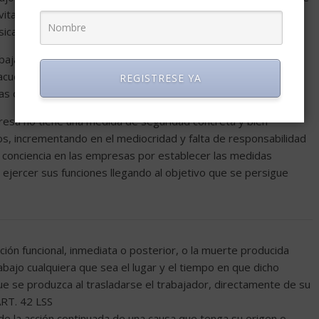
y evitar tiempos muertos para que el resultado obtenido prevea
ísica y moral del ser humano.
trabajador mejore y las empresas tomen medidas de seguridad
e acuerdo al puesto desempeñado y un estudio exhaustivo del
REGISTRESE YA
as de mejora continua que existen a cada día.
presa no tiene una medida de seguridad concreta y bien
ios, incrementando en el mediocridad y falta de responsabilidad
r conciencia en las empresas por establecer las medidas
 ejercer sus funciones llegando al objetivo que se persigue
ción funcional, inmediata o posterior, o la muerte producida
bajo cualquiera que sea el lugar y el tiempo en que dicho
que se produzca al trasladarse el trabajador, directamente de su
 ART. 42 LSS
de la acción continuada de una causa que tenga su origen o