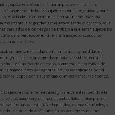
ades populares del pueblo; hicieron posible mencionar el
zó la aspiración de los trabajadores por su seguridad y por la
jo, el Articulo 123 Constitucional en su Fracción XXIX que
cia importante la seguridad social garantizando el derecho de la
as derivados de los riesgos de trabajo a que están sujetos los
tituto de la percepción en dinero al trabajador; cuando por
asen de ser útiles
ional, se tuvo la necesidad de tener acciones y medidas de
roteger la salud y proteger los medios de subsistencia; al
ablemente la incidencia de estos, y aumento la necesidad de
r lesionados, esto por agentes lesivos identificados por el
e polvos, exposición a sustancias químicas varias, radiaciones,
s trabajadores las enfermedades y los accidentes, debido a la
s por la combustión y quema de combustibles o bien por los
versas formas de esta (tala clandestina, quema de árboles, y
r lado); no dejando atrás también los accidentes que por