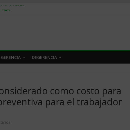
obrar en 2026
n caro
 a tiempo
 qué hacer
rlo y venderle
 GERENCIA
DEGERENCIA
¿Considerado como costo para
reventiva para el trabajador
tarios