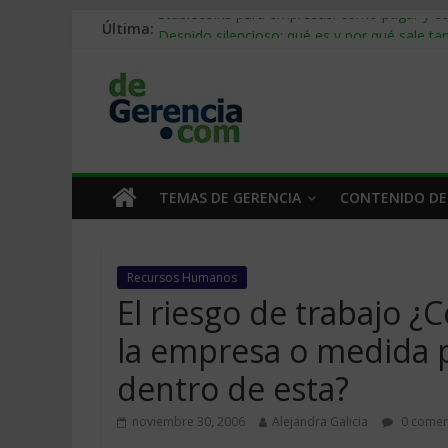
Última:
Stablecoins para empresas: cómo pagar y c
Despido silencioso: qué es y por qué sale ta
IA en selección de personal: cómo auditarla
Trabajo forzoso en la cadena de suministro:
Mercado hispano de EE. UU.: cómo segmenta
TEMAS DE GERENCIA
CONTENIDO DE
Recursos Humanos
El riesgo de trabajo 
la empresa o medida p
dentro de esta?
noviembre 30, 2006
Alejandra Galicia
0 comen