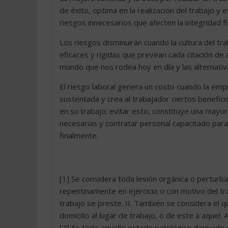
de éxito, optima en la realización del trabajo 
riesgos innecesarios que afecten la integridad f
Los riesgos disminuirán cuando la cultura del 
eficaces y rígidas que prevean cada citación d
mundo que nos rodea hoy en día y las alternativ
El riesgo laboral genera un costo cuando la em
sustentada y crea al trabajador ciertos benefic
en su trabajo; evitar esto, constituye una mayo
necesarias y contratar personal capacitado para
finalmente.
[1] Se considera toda lesión orgánica o perturba
repentinamente en ejercicio o con motivo del tra
trabajo se preste. II. También se considera el 
domicilio al lugar de trabajo, o de este a aquel.
[2] Es todo aquello estado patológico derivado 