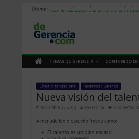
Última:
Stablecoins para empresas: cómo pagar y c
Despido silencioso: qué es y por qué sale ta
IA en selección de personal: cómo auditarla
Trabajo forzoso en la cadena de suministro:
Mercado hispano de EE. UU.: cómo segmenta
TEMAS DE GERENCIA
CONTENIDO DE
Clima organizacional
Recursos Humanos
Nueva visión del talen
noviembre 20, 2012
Ana Molina
0 comentario
A menudo leo o escucho frases como:
El talento es un bien escaso.
Hay que retenerlo.