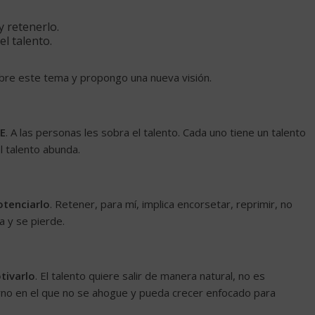
y retenerlo.
l talento.
obre este tema y propongo una nueva visión.
TE
. A las personas les sobra el talento. Cada uno tiene un talento
l talento abunda.
otenciarlo
. Retener, para mí, implica encorsetar, reprimir, no
ia y se pierde.
tivarlo
. El talento quiere salir de manera natural, no es
rno en el que no se ahogue y pueda crecer enfocado para