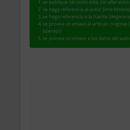
se publique tal como está, sin alteracio
se haga referencia al autor (Ana Molina
se haga referencia a la fuente (degeren
se provea un enlace al artículo original
talento/)
se provea un enlace a los datos del au