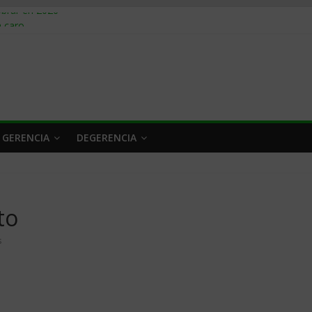
obrar en 2026
n caro
 a tiempo
 qué hacer
rlo y venderle
 GERENCIA
DEGERENCIA
to
s