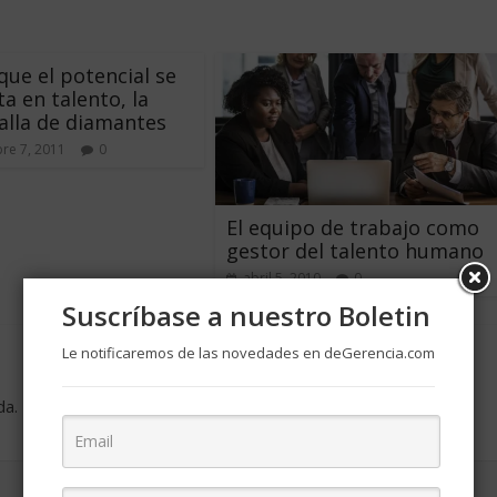
que el potencial se
ta en talento, la
alla de diamantes
re 7, 2011
0
El equipo de trabajo como
gestor del talento humano
abril 5, 2010
0
Suscríbase a nuestro Boletin
Le notificaremos de las novedades en deGerencia.com
da.
Los campos obligatorios están marcados con
*