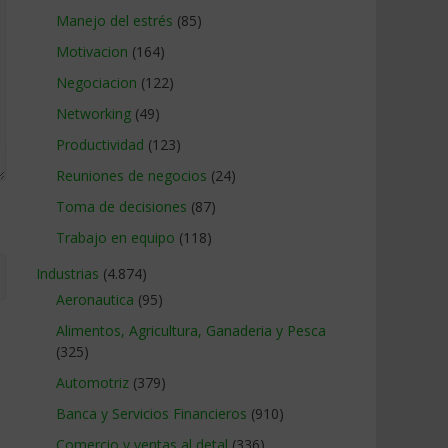
Manejo del estrés
(85)
Motivacion
(164)
Negociacion
(122)
Networking
(49)
Productividad
(123)
Reuniones de negocios
(24)
Toma de decisiones
(87)
Trabajo en equipo
(118)
Industrias
(4.874)
Aeronautica
(95)
Alimentos, Agricultura, Ganaderia y Pesca
(325)
Automotriz
(379)
Banca y Servicios Financieros
(910)
Comercio y ventas al detal
(336)