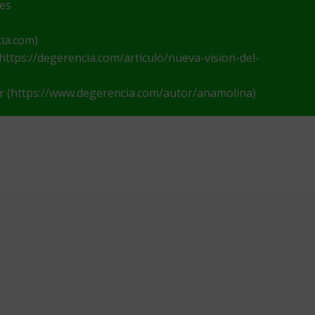
nes
)
cia.com)
 (https://degerencia.com/articulo/nueva-vision-del-
tor (https://www.degerencia.com/autor/anamolina)