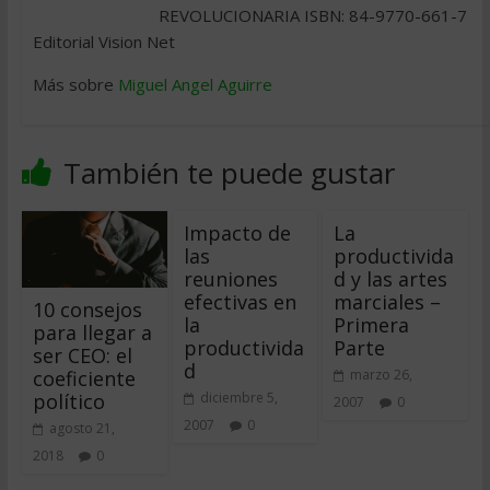
REVOLUCIONARIA ISBN: 84-9770-661-7
Editorial Vision Net
Más sobre
Miguel Angel Aguirre
También te puede gustar
Impacto de
La
las
productivida
reuniones
d y las artes
efectivas en
marciales –
10 consejos
la
Primera
para llegar a
productivida
Parte
ser CEO: el
d
coeficiente
marzo 26,
político
diciembre 5,
2007
0
2007
0
agosto 21,
2018
0