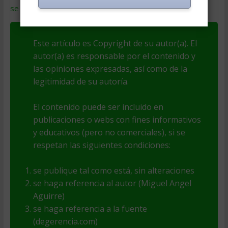
se procesan los datos de tus comentarios
.
Este artículo es Copyright de su autor(a). El
autor(a) es responsable por el contenido y
las opiniones expresadas, así como de la
legitimidad de su autoría.
El contenido puede ser incluido en
publicaciones o webs con fines informativos
y educativos (pero no comerciales), si se
respetan las siguientes condiciones:
se publique tal como está, sin alteraciones
se haga referencia al autor (Miguel Angel
Aguirre)
se haga referencia a la fuente
(degerencia.com)