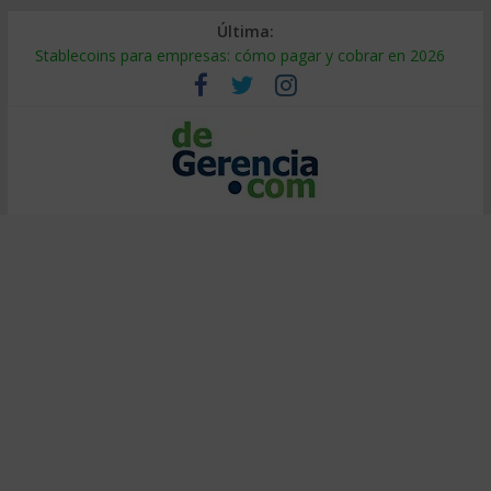
Última:
Stablecoins para empresas: cómo pagar y cobrar en 2026
Despido silencioso: qué es y por qué sale tan caro
IA en selección de personal: cómo auditarla a tiempo
Trabajo forzoso en la cadena de suministro: qué hacer
Mercado hispano de EE. UU.: cómo segmentarlo y venderle