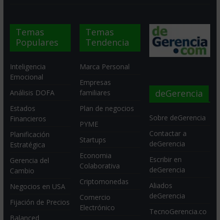
Temas
Temas
Populares
Tendencia
Inteligencia
Marca Personal
Emocional
Empresas
deGerencia
Análisis DOFA
familiares
Estados
Plan de negocios
Sobre deGerencia
Financieros
PYME
Contactar a
Planificación
Startups
deGerencia
Estratégica
Economia
Escribir en
Gerencia del
Colaborativa
deGerencia
Cambio
Criptomonedas
Aliados
Negocios en USA
deGerencia
Comercio
Fijación de Precios
Electrónico
TecnoGerencia.co
Balanced