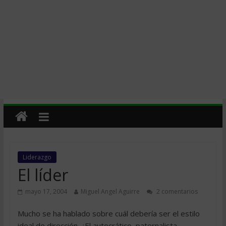
Liderazgo
El líder
mayo 17, 2004
Miguel Angel Aguirre
2 comentarios
Mucho se ha hablado sobre cuál debería ser el estilo
ideal de dirección. ¿El autocrático, paternalista,