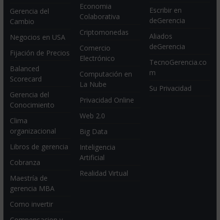
Economia
Escribir en
Gerencia del
Colaborativa
deGerencia
Cambio
Criptomonedas
Aliados
Negocios en USA
deGerencia
Comercio
Fijación de Precios
Electrónico
TecnoGerencia.co
Balanced
m
Computación en
Scorecard
La Nube
Su Privacidad
Gerencia del
Privacidad Online
Conocimiento
Web 2.0
Clima
organizacional
Big Data
Libros de gerencia
Inteligencia
Artificial
Cobranza
Realidad Virtual
Maestría de
gerencia MBA
Como invertir
Compensacion y