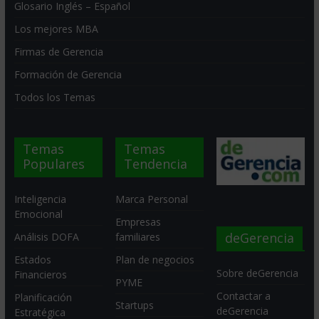
Glosario Inglés – Español
Los mejores MBA
Firmas de Gerencia
Formación de Gerencia
Todos los Temas
Temas
Temas
Populares
Tendencia
Inteligencia
Marca Personal
Emocional
Empresas
deGerencia
Análisis DOFA
familiares
Estados
Plan de negocios
Sobre deGerencia
Financieros
PYME
Contactar a
Planificación
Startups
deGerencia
Estratégica