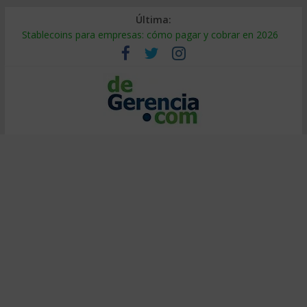
Última:
Stablecoins para empresas: cómo pagar y cobrar en 2026
Despido silencioso: qué es y por qué sale tan caro
IA en selección de personal: cómo auditarla a tiempo
Trabajo forzoso en la cadena de suministro: qué hacer
Mercado hispano de EE. UU.: cómo segmentarlo y venderle