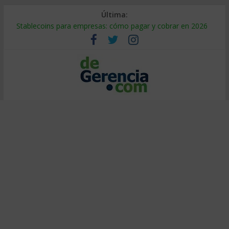
Última:
Stablecoins para empresas: cómo pagar y cobrar en 2026
Despido silencioso: qué es y por qué sale tan caro
IA en selección de personal: cómo auditarla a tiempo
Trabajo forzoso en la cadena de suministro: qué hacer
Mercado hispano de EE. UU.: cómo segmentarlo y venderle