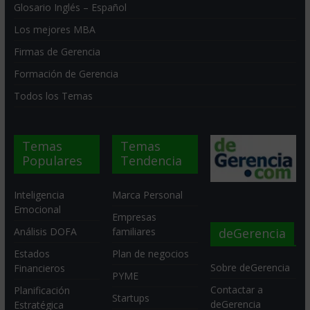
Glosario Inglés – Español
Los mejores MBA
Firmas de Gerencia
Formación de Gerencia
Todos los Temas
Temas
Temas
Populares
Tendencia
Inteligencia
Marca Personal
Emocional
Empresas
deGerencia
Análisis DOFA
familiares
Estados
Plan de negocios
Sobre deGerencia
Financieros
PYME
Contactar a
Planificación
Startups
deGerencia
Estratégica