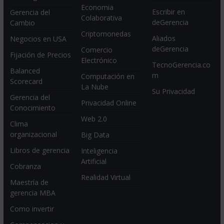
Economia
Escribir en
Gerencia del
Colaborativa
deGerencia
Cambio
Criptomonedas
Aliados
Negocios en USA
deGerencia
Comercio
Fijación de Precios
Electrónico
TecnoGerencia.co
Balanced
m
Computación en
Scorecard
La Nube
Su Privacidad
Gerencia del
Privacidad Online
Conocimiento
Web 2.0
Clima
organizacional
Big Data
Libros de gerencia
Inteligencia
Artificial
Cobranza
Realidad Virtual
Maestría de
gerencia MBA
Como invertir