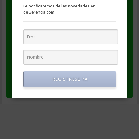
respetan las siguientes condiciones:
Le notificaremos de las novedades en
deGerencia.com
se publique tal como está, sin alteraciones
se haga referencia al autor (Venezuela
Competitiva)
se haga referencia a la fuente
(degerencia.com)
se provea un enlace al artículo original
(https://degerencia.com/articulo/diagnostico
_de_organizacion_y_personal/)
REGISTRESE YA
se provea un enlace a los datos del autor
(https://www.degerencia.com/autor/vc)