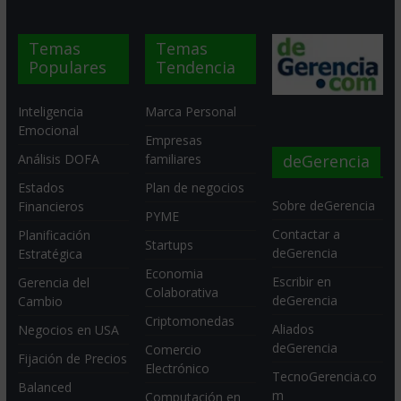
Temas
Temas
Populares
Tendencia
Inteligencia
Marca Personal
Emocional
Empresas
deGerencia
Análisis DOFA
familiares
Estados
Plan de negocios
Sobre deGerencia
Financieros
PYME
Contactar a
Planificación
Startups
deGerencia
Estratégica
Economia
Escribir en
Gerencia del
Colaborativa
deGerencia
Cambio
Criptomonedas
Aliados
Negocios en USA
deGerencia
Comercio
Fijación de Precios
Electrónico
TecnoGerencia.co
Balanced
m
Computación en