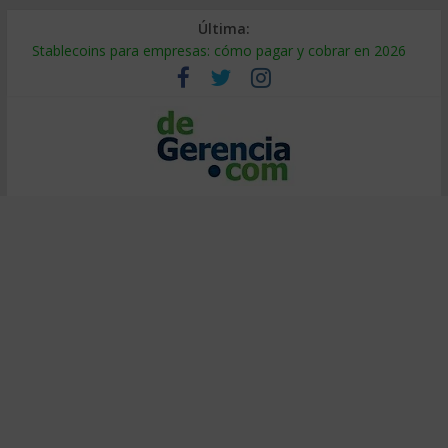
Última:
Stablecoins para empresas: cómo pagar y cobrar en 2026
Despido silencioso: qué es y por qué sale tan caro
IA en selección de personal: cómo auditarla a tiempo
Trabajo forzoso en la cadena de suministro: qué hacer
Mercado hispano de EE. UU.: cómo segmentarlo y venderle