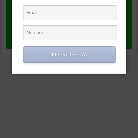
se provea un enlace al artículo original
(https://degerencia.com/articulo/cuando-tu-
problema-es-la-falta-de-estres/)
se provea un enlace a los datos del autor
(https://www.degerencia.com/autor/coachde
laprofesional)
REGISTRESE YA