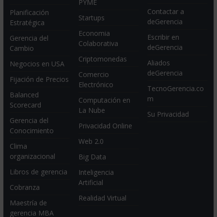
PYME
Contactar a
Planificación
Startups
deGerencia
Estratégica
Economia
Escribir en
Gerencia del
Colaborativa
deGerencia
Cambio
Criptomonedas
Aliados
Negocios en USA
deGerencia
Comercio
Fijación de Precios
Electrónico
TecnoGerencia.co
Balanced
m
Computación en
Scorecard
La Nube
Su Privacidad
Gerencia del
Privacidad Online
Conocimiento
Web 2.0
Clima
organizacional
Big Data
Libros de gerencia
Inteligencia
Artificial
Cobranza
Realidad Virtual
Maestría de
gerencia MBA