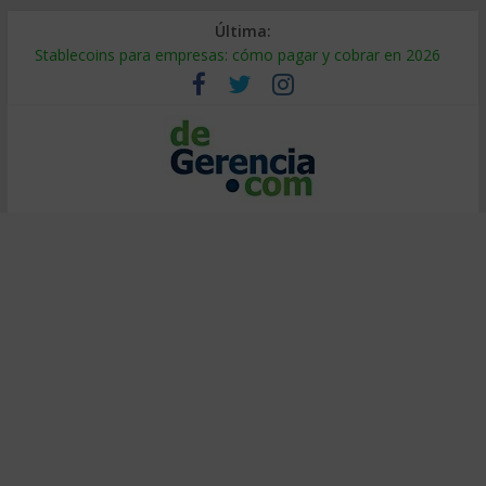
Última:
Stablecoins para empresas: cómo pagar y cobrar en 2026
Despido silencioso: qué es y por qué sale tan caro
IA en selección de personal: cómo auditarla a tiempo
Trabajo forzoso en la cadena de suministro: qué hacer
Mercado hispano de EE. UU.: cómo segmentarlo y venderle