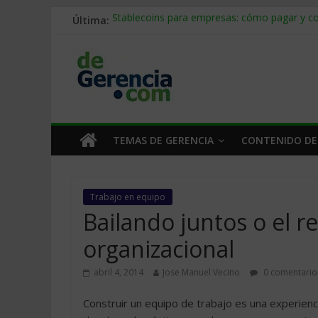
Última:
Stablecoins para empresas: cómo pagar y c
Despido silencioso: qué es y por qué sale ta
IA en selección de personal: cómo auditarla
Trabajo forzoso en la cadena de suministro:
Mercado hispano de EE. UU.: cómo segmenta
TEMAS DE GERENCIA
CONTENIDO DE
Trabajo en equipo
Bailando juntos o el re
organizacional
abril 4, 2014
Jose Manuel Vecino
0 comentario
Construir un equipo de trabajo es una experienci