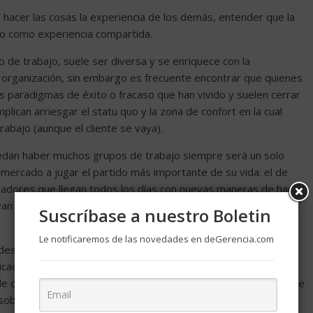
 hacer las cosas la experiencia de los demás, entender que la
bio como experiencia compartida.
 de trabajo, suele ser diversa y se enriquece con la
a organización, sin embargo es frecuente encontrar que quienes
s paradigmas de éxito o fracaso que han vivido y suelen cerrar
mplican arriesgar el statu quo y la zona de confort en la cual
abajo (aunque el cliente se vaya).
edan haber muchos grupos de trabajo siempre será un solo
l mercado a jugar el partido más importante de su vida: el de
gadores que llegan todos los días con nuevas maneras de hacer
van más allá de los triunfos parciales y buscan las cumbres más
Suscríbase a nuestro Boletin
Le notificaremos de las novedades en deGerencia.com
descubrir el poder que tiene el talento en nuestras empresas,
cación que valoren la individualidad y al mismo tiempo
de convertir a la empresa y al equipo de trabajo en un referente
sobresalientes.