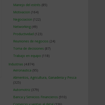
Manejo del estrés
(85)
Motivacion
(164)
Negociacion
(122)
Networking
(49)
Productividad
(123)
Reuniones de negocios
(24)
Toma de decisiones
(87)
Trabajo en equipo
(118)
Industrias
(4.874)
Aeronautica
(95)
Alimentos, Agricultura, Ganaderia y Pesca
(325)
Automotriz
(379)
Banca y Servicios Financieros
(910)
Comercio y ventas al detal
(336)