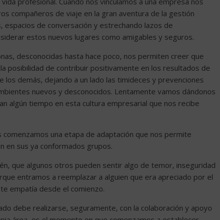
 vida profesional. Cuando nos vinculamos a una empresa nos
os compañeros de viaje en la gran aventura de la gestión
, espacios de conversación y estrechando lazos de
nsiderar estos nuevos lugares como amigables y seguros.
nas, desconocidas hasta hace poco, nos permiten creer que
la posibilidad de contribuir positivamente en los resultados de
 los demás, dejando a un lado las timideces y prevenciones
 ambientes nuevos y desconocidos. Lentamente vamos dándonos
an algún tiempo en esta cultura empresarial que nos recibe
les comenzamos una etapa de adaptación que nos permite
en en sus ya conformados grupos.
n, que algunos otros pueden sentir algo de temor, inseguridad
orque entramos a reemplazar a alguien que era apreciado por el
nte empatía desde el comienzo.
ado debe realizarse, seguramente, con la colaboración y apoyo
ropia área, es el momento en que comenzamos a establecer