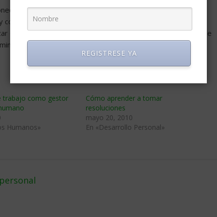
ectar con la importancia de darle la bienvenida a los nuevos
y contextualizarlos en los resultados que se espera de su
ar e identificar con quienes pueden y deben apoyarse para que
inar la canción.
REGISTRESE YA
e trabajo como gestor
Cómo aprender a tomar
o humano
resoluciones
0
mayo 20, 2010
os Humanos»
En «Desarrollo Personal»
 personal