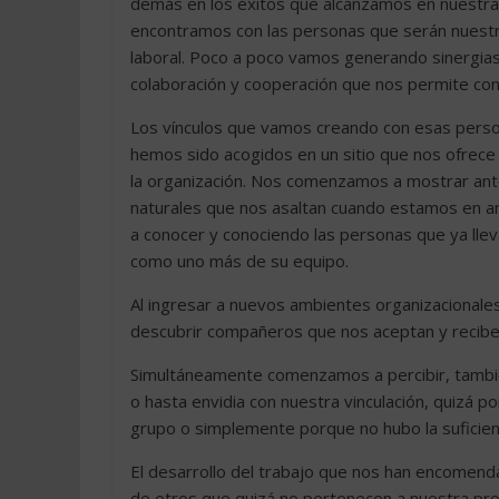
demás en los éxitos que alcanzamos en nuestra
encontramos con las personas que serán nuestr
laboral. Poco a poco vamos generando sinergias
colaboración y cooperación que nos permite co
Los vínculos que vamos creando con esas perso
hemos sido acogidos en un sitio que nos ofrece 
la organización. Nos comenzamos a mostrar ante
naturales que nos asaltan cuando estamos en
a conocer y conociendo las personas que ya llev
como uno más de su equipo.
Al ingresar a nuevos ambientes organizaciona
descubrir compañeros que nos aceptan y recib
Simultáneamente comenzamos a percibir, tambié
o hasta envidia con nuestra vinculación, quizá p
grupo o simplemente porque no hubo la suficie
El desarrollo del trabajo que nos han encomend
de otros que quizá no pertenecen a nuestra p