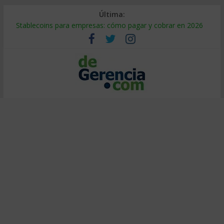
Última:
Stablecoins para empresas: cómo pagar y cobrar en 2026
Despido silencioso: qué es y por qué sale tan caro
IA en selección de personal: cómo auditarla a tiempo
Trabajo forzoso en la cadena de suministro: qué hacer
Mercado hispano de EE. UU.: cómo segmentarlo y venderle