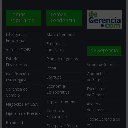
Temas
Temas
Populares
Tendencia
Inteligencia
Marca Personal
Emocional
Empresas
deGerencia
Análisis DOFA
familiares
Estados
Plan de negocios
Sobre deGerencia
Financieros
PYME
Contactar a
Planificación
Startups
deGerencia
Estratégica
Economia
Escribir en
Gerencia del
Colaborativa
deGerencia
Cambio
Criptomonedas
Aliados
Negocios en USA
deGerencia
Comercio
Fijación de Precios
Electrónico
TecnoGerencia.co
Balanced
m
Computación en