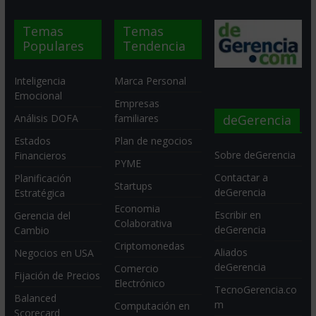
Temas
Temas
Populares
Tendencia
Inteligencia
Marca Personal
Emocional
Empresas
deGerencia
Análisis DOFA
familiares
Estados
Plan de negocios
Sobre deGerencia
Financieros
PYME
Contactar a
Planificación
Startups
deGerencia
Estratégica
Economia
Escribir en
Gerencia del
Colaborativa
deGerencia
Cambio
Criptomonedas
Aliados
Negocios en USA
deGerencia
Comercio
Fijación de Precios
Electrónico
TecnoGerencia.co
Balanced
m
Computación en
Scorecard