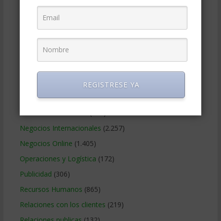
Estrategia Empresarial
(304)
Finanzas Corporativas
(748)
Gerencia social y ambiental
(223)
Gobierno Corporativo
(11)
Legal
(125)
Marketing
(988)
REGISTRESE YA
Marketing Digital
(247)
Métodos Gerenciales
(280)
Negocios Internacionales
(2.257)
Negocios Online
(1.405)
Operaciones y Logística
(172)
Publicidad
(306)
Recursos Humanos
(865)
Relaciones con los clientes
(219)
Relaciones publicas
(132)