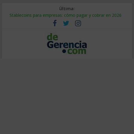
Última:
Stablecoins para empresas: cómo pagar y cobrar en 2026
Despido silencioso: qué es y por qué sale tan caro
IA en selección de personal: cómo auditarla a tiempo
Trabajo forzoso en la cadena de suministro: qué hacer
Mercado hispano de EE. UU.: cómo segmentarlo y venderle