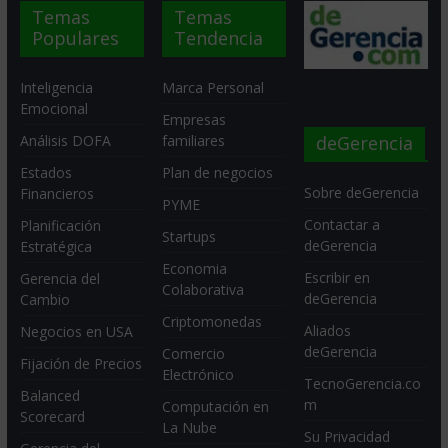
Temas
Temas
Populares
Tendencia
Inteligencia
Marca Personal
Emocional
Empresas
deGerencia
Análisis DOFA
familiares
Estados
Plan de negocios
Sobre deGerencia
Financieros
PYME
Contactar a
Planificación
Startups
deGerencia
Estratégica
Economia
Escribir en
Gerencia del
Colaborativa
deGerencia
Cambio
Criptomonedas
Aliados
Negocios en USA
deGerencia
Comercio
Fijación de Precios
Electrónico
TecnoGerencia.co
Balanced
m
Computación en
Scorecard
La Nube
Su Privacidad