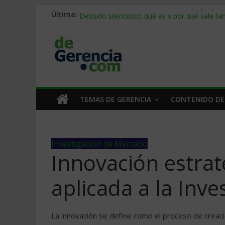
Última:
Stablecoins para empresas: cómo pagar y c
Despido silencioso: qué es y por qué sale ta
IA en selección de personal: cómo auditarla
Trabajo forzoso en la cadena de suministro:
Mercado hispano de EE. UU.: cómo segmenta
TEMAS DE GERENCIA
CONTENIDO DE
Investigación de Mercado
Innovación estrat
aplicada a la Inv
La innovación se define como el proceso de creaci