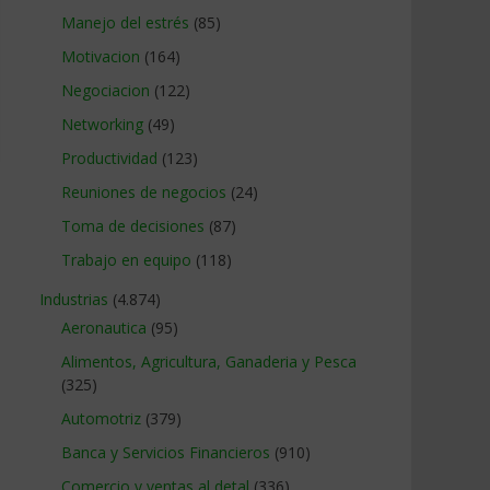
Manejo del estrés
(85)
Motivacion
(164)
Negociacion
(122)
Networking
(49)
Productividad
(123)
Reuniones de negocios
(24)
Toma de decisiones
(87)
Trabajo en equipo
(118)
Industrias
(4.874)
Aeronautica
(95)
Alimentos, Agricultura, Ganaderia y Pesca
(325)
Automotriz
(379)
Banca y Servicios Financieros
(910)
Comercio y ventas al detal
(336)