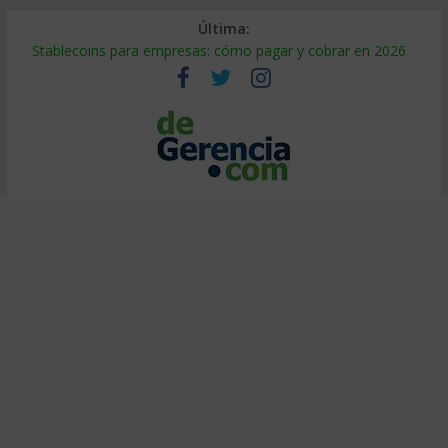
Última:
Stablecoins para empresas: cómo pagar y cobrar en 2026
Despido silencioso: qué es y por qué sale tan caro
IA en selección de personal: cómo auditarla a tiempo
Trabajo forzoso en la cadena de suministro: qué hacer
Mercado hispano de EE. UU.: cómo segmentarlo y venderle