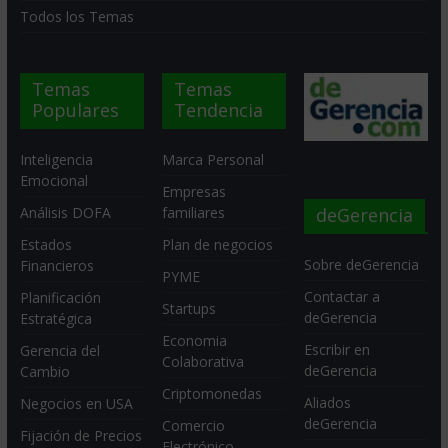
Todos los Temas
Temas
Temas
Populares
Tendencia
Inteligencia
Marca Personal
Emocional
Empresas
deGerencia
Análisis DOFA
familiares
Estados
Plan de negocios
Sobre deGerencia
Financieros
PYME
Contactar a
Planificación
Startups
deGerencia
Estratégica
Economia
Escribir en
Gerencia del
Colaborativa
deGerencia
Cambio
Criptomonedas
Aliados
Negocios en USA
deGerencia
Comercio
Fijación de Precios
Electrónico