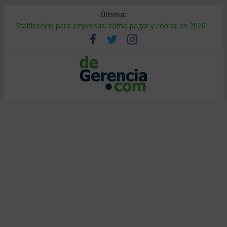
Última:
Stablecoins para empresas: cómo pagar y cobrar en 2026
Despido silencioso: qué es y por qué sale tan caro
IA en selección de personal: cómo auditarla a tiempo
Trabajo forzoso en la cadena de suministro: qué hacer
Mercado hispano de EE. UU.: cómo segmentarlo y venderle