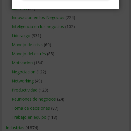
Idiomas
(51)
Innovacion en los Negocios
(224)
Inteligencia en los negocios
(102)
Liderazgo
(331)
Manejo de crisis
(60)
Manejo del estrés
(85)
Motivacion
(164)
Negociacion
(122)
Networking
(49)
Productividad
(123)
Reuniones de negocios
(24)
Toma de decisiones
(87)
Trabajo en equipo
(118)
Industrias
(4.874)