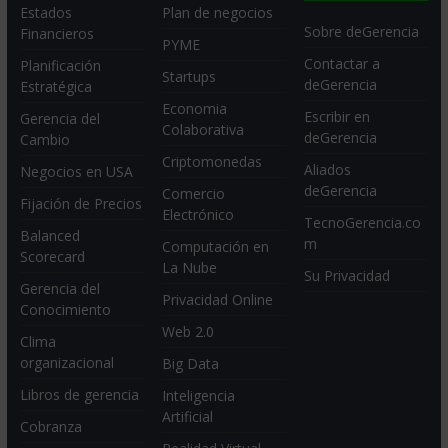
Estados
Plan de negocios
Sobre deGerencia
Financieros
PYME
Contactar a
Planificación
Startups
deGerencia
Estratégica
Economia
Escribir en
Gerencia del
Colaborativa
deGerencia
Cambio
Criptomonedas
Aliados
Negocios en USA
deGerencia
Comercio
Fijación de Precios
Electrónico
TecnoGerencia.co
Balanced
m
Computación en
Scorecard
La Nube
Su Privacidad
Gerencia del
Privacidad Online
Conocimiento
Web 2.0
Clima
organizacional
Big Data
Libros de gerencia
Inteligencia
Artificial
Cobranza