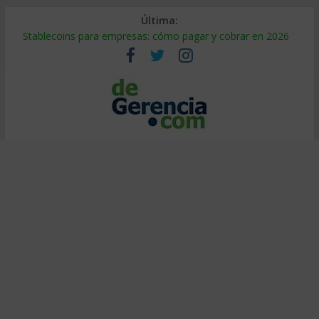
Última:
Stablecoins para empresas: cómo pagar y cobrar en 2026
Despido silencioso: qué es y por qué sale tan caro
IA en selección de personal: cómo auditarla a tiempo
Trabajo forzoso en la cadena de suministro: qué hacer
Mercado hispano de EE. UU.: cómo segmentarlo y venderle