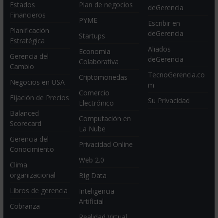
Estados
Plan de negocios
Sobre deGerencia
Financieros
PYME
Contactar a
Planificación
Startups
deGerencia
Estratégica
Economia
Escribir en
Gerencia del
Colaborativa
deGerencia
Cambio
Criptomonedas
Aliados
Negocios en USA
deGerencia
Comercio
Fijación de Precios
Electrónico
TecnoGerencia.co
Balanced
m
Computación en
Scorecard
La Nube
Su Privacidad
Gerencia del
Privacidad Online
Conocimiento
Web 2.0
Clima
organizacional
Big Data
Libros de gerencia
Inteligencia
Artificial
Cobranza
Realidad Virtual