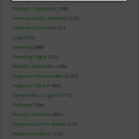
Finanzas Corporativas
(748)
Gerencia social y ambiental
(223)
Gobierno Corporativo
(11)
Legal
(125)
Marketing
(988)
Marketing Digital
(247)
Métodos Gerenciales
(280)
Negocios Internacionales
(2.257)
Negocios Online
(1.405)
Operaciones y Logística
(172)
Publicidad
(306)
Recursos Humanos
(865)
Relaciones con los clientes
(219)
Relaciones publicas
(132)