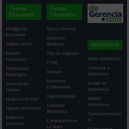
Temas
Temas
Populares
Tendencia
Inteligencia
Marca Personal
Emocional
Empresas
deGerencia
Análisis DOFA
familiares
Estados
Plan de negocios
Sobre deGerencia
Financieros
PYME
Contactar a
Planificación
Startups
deGerencia
Estratégica
Economia
Escribir en
Gerencia del
Colaborativa
deGerencia
Cambio
Criptomonedas
Aliados
Negocios en USA
deGerencia
Comercio
Fijación de Precios
Electrónico
TecnoGerencia.co
Balanced
m
Computación en
Scorecard
La Nube
Su Privacidad