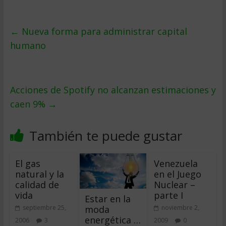
←
Nueva forma para administrar capital
humano
Acciones de Spotify no alcanzan estimaciones y
caen 9%
→
También te puede gustar
El gas
Venezuela
natural y la
en el Juego
calidad de
Nuclear –
vida
parte I
Estar en la
moda
septiembre 25,
noviembre 2,
energética …
2006
3
2009
0