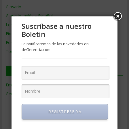
Glosario
Glosario Inglés – Español
Suscríbase a nuestro
Los mejores MBA
Boletin
Firmas de Gerencia
Formación de Gerencia
Le notificaremos de las novedades en
deGerencia.com
Todos los Temas
Temas de Gerencia
Empresas de Gerencia
(38)
Gerencia
(9.477)
Ciencias Económicas
(80)
Contabilidad
(466)
REGISTRESE YA
Educacion Gerencial
(454)
Estrategia Empresarial
(304)