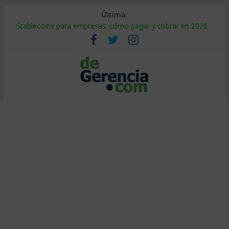
Última:
Stablecoins para empresas: cómo pagar y cobrar en 2026
Despido silencioso: qué es y por qué sale tan caro
IA en selección de personal: cómo auditarla a tiempo
Trabajo forzoso en la cadena de suministro: qué hacer
Mercado hispano de EE. UU.: cómo segmentarlo y venderle