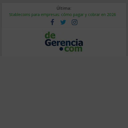
Última:
Stablecoins para empresas: cómo pagar y cobrar en 2026
Despido silencioso: qué es y por qué sale tan caro
IA en selección de personal: cómo auditarla a tiempo
Trabajo forzoso en la cadena de suministro: qué hacer
Mercado hispano de EE. UU.: cómo segmentarlo y venderle