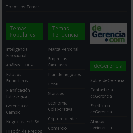
Todos los Temas
Temas
Temas
Populares
Tendencia
Inteligencia
Marca Personal
Emocional
Empresas
deGerencia
Análisis DOFA
familiares
Estados
Plan de negocios
Sobre deGerencia
Financieros
PYME
Contactar a
Planificación
Startups
deGerencia
Estratégica
Economia
Escribir en
Gerencia del
Colaborativa
deGerencia
Cambio
Criptomonedas
Aliados
Negocios en USA
deGerencia
Comercio
Fijación de Precios