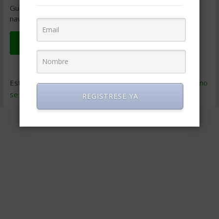
Guarda mi nombre, correo electrónico y web en este
navegador para la próxima vez que comente.
Este sitio usa Akismet para reducir el spam.
Aprende cómo
se procesan los datos de tus comentarios
.
REGISTRESE YA