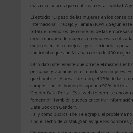
más reveladores que reafirman esta realidad. Al
El estudio “El peso de las mujeres en los consejos
Internacional Trabajo y Familia (ICWF). Según est
total de miembros de consejos de las empresas má
media europea de mujeres en empresas cotizadas 
mujeres en los consejos sigue creciendo, a pesar 
confirmaba que aún faltaban cerca de 400 mujeres d
Otro dato interesante que ofrece el mismo Centro
personas graduadas en el mundo son mujeres. Es d
que hombres. A pesar de todo, el 75% de las emp
composición los hombres suponen 90% del total.
Gender Data Portal. Esta web te permite encontrar
femenino”. También puedes encontrar información 
Data Book on Gender”.
Tal y como publica The Telegraph, el problema no e
sino el techo de cristal. ¿Sabías que los hombre
Obviamente, este panorama es el resultado de si