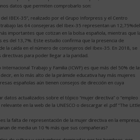
gunos datos que permiten comprobarlo son:
 del IBEX-35”, realizado por el Grupo Inforpress y el Centro
e trabajo las 64 consejeras del Ibex-35 representan un 12,75%del
s importantes que cotizan en la bolsa española, mientras que l
es del 13,7%. Este estudio confirma que la presencia de
de la caída en el número de consejeros del Ibex-35. En 2018, se
irectivas para poder llegar a la paridad.
 Internacional Trabajo y Familia (ICWF) es que más del 50% de la
ecir, en lo más alto de la pirámide educativa hay más mujeres
resas españolas aún tienen consejos de dirección en cuya
 datos actualizados sobre el tópico “mujer directiva” o “empleo
relevante en la web de la UNESCO o descargar el .pdf “The Littl
s la falta de representación de la mujer directiva en la empresa,
s ganan de media un 10 % más que sus compañeras?
glos de cultura y costumbres dominadas por los hombres, por