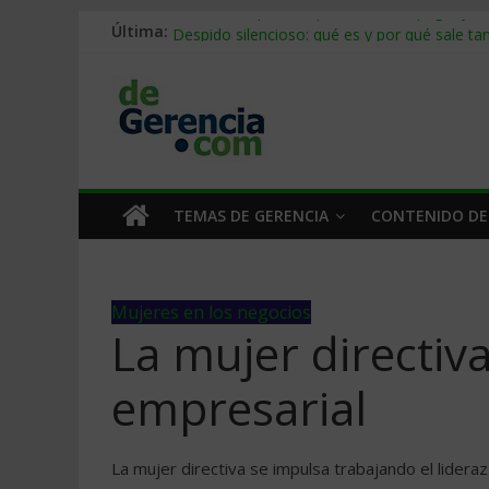
Stablecoins para empresas: cómo pagar y c
Última:
Despido silencioso: qué es y por qué sale ta
IA en selección de personal: cómo auditarla
Trabajo forzoso en la cadena de suministro:
Mercado hispano de EE. UU.: cómo segmenta
TEMAS DE GERENCIA
CONTENIDO DE
Mujeres en los negocios
La mujer directiv
empresarial
La mujer directiva se impulsa trabajando el lidera