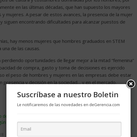
idamente en las últimas décadas, que han supuesto los mayores
s y mujeres. A pesar de estos avances, la presencia de la mujer
d y siguen encontrando dificultades para alcanzar puestos de
omías, hay menos mujeres que hombres graduados en STEM
a una de las causas.
n perdiendo oportunidades de llegar mejor a la mitad “femenina”
apacidad de compra, gasto y toma de decisiones es ejercido
eso el peso de hombres y mujeres en las empresas debe estar
 presencia y decisión en la sociedad… y en el mercado.
Suscríbase a nuestro Boletin
Le notificaremos de las novedades en deGerencia.com
cio de ser mujer y
La directiva que gana más que
gún la investigación del
todos los presidentes del Ibex
juntos
18
diciembre 20, 2019