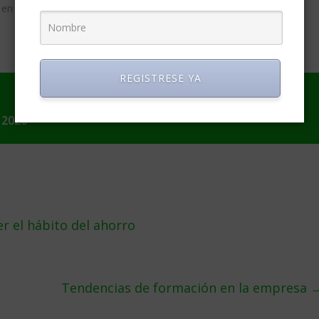
 en los negocios»
Entrada similar
REGISTRESE YA
 2020
r el hábito del ahorro
Tendencias de formación en la empresa