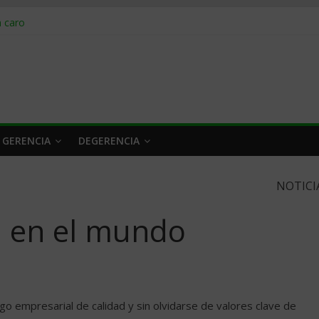
obrar en 2026
n caro
 a tiempo
 qué hacer
rlo y venderle
 GERENCIA
DEGERENCIA
NOTICI
a en el mundo
zgo empresarial de calidad y sin olvidarse de valores clave de