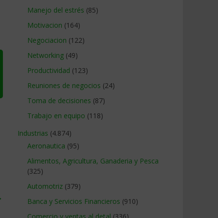
Manejo del estrés
(85)
Motivacion
(164)
Negociacion
(122)
Networking
(49)
Productividad
(123)
Reuniones de negocios
(24)
Toma de decisiones
(87)
Trabajo en equipo
(118)
Industrias
(4.874)
Aeronautica
(95)
Alimentos, Agricultura, Ganaderia y Pesca
(325)
Automotriz
(379)
→
Banca y Servicios Financieros
(910)
Comercio y ventas al detal
(336)