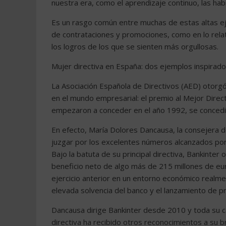
nuestra era, como el aprendizaje continuo, las habi
Es un rasgo común entre muchas de estas altas ejec
de contrataciones y promociones, como en lo relati
los logros de los que se sienten más orgullosas.
Mujer directiva en España: dos ejemplos inspirad
La Asociación Española de Directivos (AED) otorg
en el mundo empresarial: el premio al Mejor Direct
empezaron a conceder en el año 1992, se concedi
En efecto, María Dolores Dancausa, la consejera de
juzgar por los excelentes números alcanzados por 
Bajo la batuta de su principal directiva, Bankinter
beneficio neto de algo más de 215 millones de e
ejercicio anterior en un entorno económico realme
elevada solvencia del banco y el lanzamiento de p
Dancausa dirige Bankinter desde 2010 y toda su c
directiva ha recibido otros reconocimientos a su b