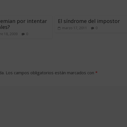
emian por intentar
El síndrome del impostor
ales?
marzo 17, 2011
0
e 18, 2009
0
da.
Los campos obligatorios están marcados con
*