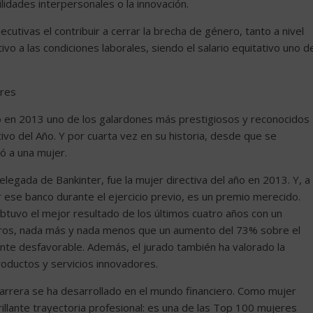
lidades interpersonales o la innovación.
utivas el contribuir a cerrar la brecha de género, tanto a nivel
vo a las condiciones laborales, siendo el salario equitativo uno d
ores
ó en 2013 uno de los galardones más prestigiosos y reconocidos
ivo del Año. Y por cuarta vez en su historia, desde que se
ó a una mujer.
legada de Bankinter, fue la mujer directiva del año en 2013. Y, a
ese banco durante el ejercicio previo, es un premio merecido.
 obtuvo el mejor resultado de los últimos cuatro años con un
uros, nada más y nada menos que un aumento del 73% sobre el
nte desfavorable. Además, el jurado también ha valorado la
roductos y servicios innovadores.
arrera se ha desarrollado en el mundo financiero. Como mujer
rillante trayectoria profesional: es una de las Top 100 mujeres