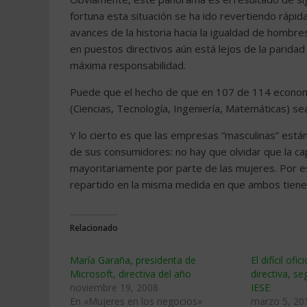
fortuna esta situación se ha ido revertiendo ráp
avances de la historia hacia la igualdad de hombre
en puestos directivos aún está lejos de la parida
máxima responsabilidad.
Puede que el hecho de que en 107 de 114 econ
(Ciencias, Tecnología, Ingeniería, Matemáticas) se
Y lo cierto es que las empresas “masculinas” está
de sus consumidores: no hay que olvidar que la c
mayoritariamente por parte de las mujeres. Por 
repartido en la misma medida en que ambos tienen
Relacionado
Marí­a Garaña, presidenta de
El difícil ofi
Microsoft, directiva del año
directiva, se
noviembre 19, 2008
IESE
En «Mujeres en los negocios»
marzo 5, 20