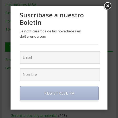
Los mejores MBA
Firmas de Gerencia
Suscríbase a nuestro
Boletin
Formación de Gerencia
Todos los Temas
Le notificaremos de las novedades en
deGerencia.com
Temas de Gerencia
Empresas de Gerencia
(38)
Gerencia
(9.477)
Ciencias Económicas
(80)
Contabilidad
(466)
Educacion Gerencial
(454)
REGISTRESE YA
Estrategia Empresarial
(304)
Finanzas Corporativas
(748)
Gerencia social y ambiental
(223)