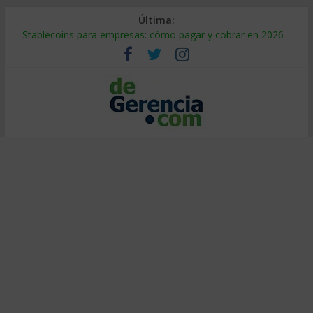
Última:
Stablecoins para empresas: cómo pagar y cobrar en 2026
Despido silencioso: qué es y por qué sale tan caro
IA en selección de personal: cómo auditarla a tiempo
Trabajo forzoso en la cadena de suministro: qué hacer
Mercado hispano de EE. UU.: cómo segmentarlo y venderle