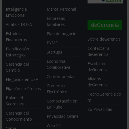
Inteligencia
Marca Personal
Emocional
Empresas
deGerencia
Análisis DOFA
familiares
Estados
Plan de negocios
Sobre deGerencia
Financieros
PYME
Contactar a
Planificación
Startups
deGerencia
Estratégica
Economia
Escribir en
Gerencia del
Colaborativa
deGerencia
Cambio
Criptomonedas
Aliados
Negocios en USA
deGerencia
Comercio
Fijación de Precios
Electrónico
TecnoGerencia.co
Balanced
m
Computación en
Scorecard
La Nube
Su Privacidad
Gerencia del
Privacidad Online
Conocimiento
Web 2.0
Clima