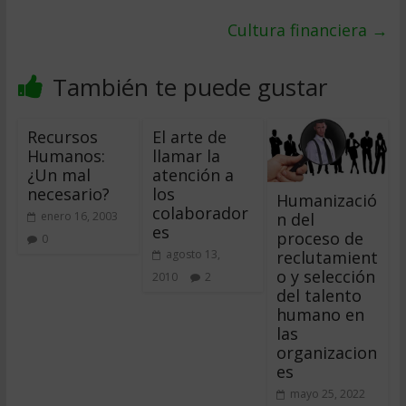
Cultura financiera
→
También te puede gustar
Recursos
El arte de
Humanos:
llamar la
¿Un mal
atención a
necesario?
los
Humanizació
colaborador
n del
enero 16, 2003
es
proceso de
0
reclutamient
agosto 13,
o y selección
2010
2
del talento
humano en
las
organizacion
es
mayo 25, 2022