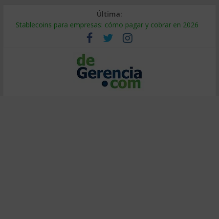
Última:
Stablecoins para empresas: cómo pagar y cobrar en 2026
Despido silencioso: qué es y por qué sale tan caro
IA en selección de personal: cómo auditarla a tiempo
Trabajo forzoso en la cadena de suministro: qué hacer
Mercado hispano de EE. UU.: cómo segmentarlo y venderle