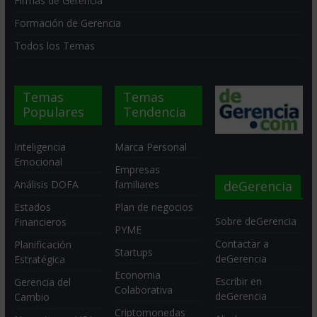
Firmas de Gerencia
Formación de Gerencia
Todos los Temas
Temas
Temas
Populares
Tendencia
Inteligencia
Marca Personal
Emocional
Empresas
deGerencia
Análisis DOFA
familiares
Estados
Plan de negocios
Sobre deGerencia
Financieros
PYME
Contactar a
Planificación
Startups
deGerencia
Estratégica
Economia
Escribir en
Gerencia del
Colaborativa
deGerencia
Cambio
Criptomonedas