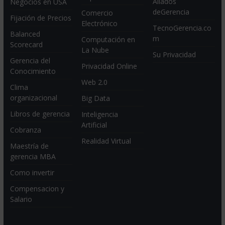
Aliados
Negocios en USA
deGerencia
Comercio
Fijación de Precios
Electrónico
TecnoGerencia.co
Balanced
m
Computación en
Scorecard
La Nube
Su Privacidad
Gerencia del
Privacidad Online
Conocimiento
Web 2.0
Clima
organizacional
Big Data
Libros de gerencia
Inteligencia
Artificial
Cobranza
Realidad Virtual
Maestría de
gerencia MBA
Como invertir
Compensacion y
Salario