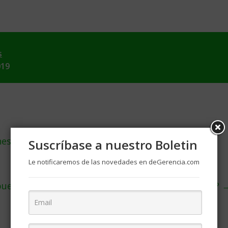
s
019
nes por remesas
Suscríbase a nuestro Boletin
Le notificaremos de las novedades en deGerencia.com
uede esperar de la inversión en acciones en 2020?