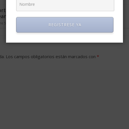
rtancia de que las
Self-coaching para
ean rentables
emprendedores
e 5, 2004
4
octubre 31, 2011
3
REGISTRESE YA
da.
Los campos obligatorios están marcados con
*