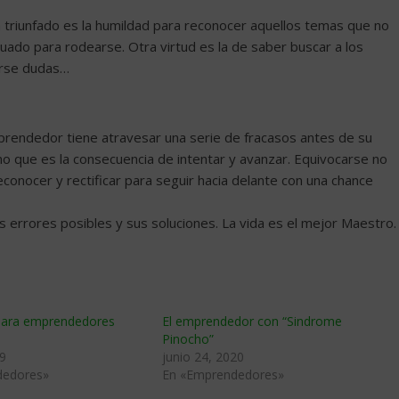
triunfado es la humildad para reconocer aquellos temas que no
ado para rodearse. Otra virtud es la de saber buscar a los
arse dudas…
mprendedor tiene atravesar una serie de fracasos antes de su
no que es la consecuencia de intentar y avanzar. Equivocarse no
econocer y rectificar para seguir hacia delante con una chance
s errores posibles y sus soluciones. La vida es el mejor Maestro.
para emprendedores
El emprendedor con “Sindrome
Pinocho”
9
junio 24, 2020
dedores»
En «Emprendedores»