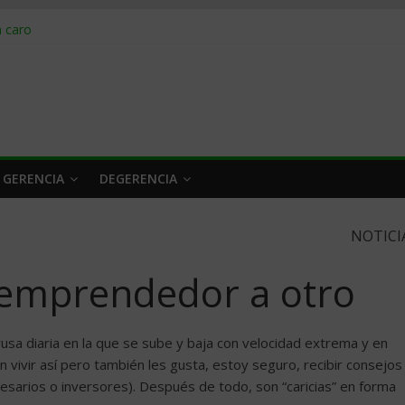
obrar en 2026
n caro
 a tiempo
 qué hacer
rlo y venderle
 GERENCIA
DEGERENCIA
NOTICI
 emprendedor a otro
sa diaria en la que se sube y baja con velocidad extrema y en
vivir así pero también les gusta, estoy seguro, recibir consejos
rios o inversores). Después de todo, son “caricias” en forma