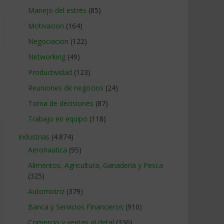
Manejo del estrés
(85)
Motivacion
(164)
Negociacion
(122)
Networking
(49)
Productividad
(123)
Reuniones de negocios
(24)
Toma de decisiones
(87)
Trabajo en equipo
(118)
Industrias
(4.874)
Aeronautica
(95)
Alimentos, Agricultura, Ganaderia y Pesca
(325)
Automotriz
(379)
Banca y Servicios Financieros
(910)
Comercio y ventas al detal
(336)