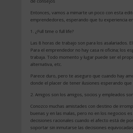
de consejos
Entonces, vamos a mimarte un poco con esta edito
emprendedores, esperando que tu experiencia e
1. ¿Full time o full life?
Las 8 horas de trabajo son para los asalariados. El
Para el emprendedor no hay casa ni oficina; los esp
trabaja. Todo momento y lugar puede ser el propic
alternativa, etc.
Parece duro, pero te aseguro que cuando hay am
donde el placer de tener ilusiones esperando que 
2. Amigos son los amigos, socios y empleados son
Conozco muchas amistades con destino de irrompi
buenas y en las malas, pero no en los negocios es
decisiones racionales cuando el afecto está de p
soportar sin inmutarse las decisiones equivocada