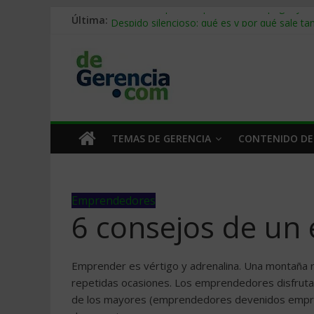
Última:
Stablecoins para empresas: cómo pagar y c
Despido silencioso: qué es y por qué sale ta
IA en selección de personal: cómo auditarla
Trabajo forzoso en la cadena de suministro:
Mercado hispano de EE. UU.: cómo segmenta
TEMAS DE GERENCIA
CONTENIDO DE
Emprendedores
6 consejos de un
Emprender es vértigo y adrenalina. Una montaña ru
repetidas ocasiones. Los emprendedores disfrutan 
de los mayores (emprendedores devenidos empresa