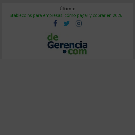
Última:
Stablecoins para empresas: cómo pagar y cobrar en 2026
Despido silencioso: qué es y por qué sale tan caro
IA en selección de personal: cómo auditarla a tiempo
Trabajo forzoso en la cadena de suministro: qué hacer
Mercado hispano de EE. UU.: cómo segmentarlo y venderle