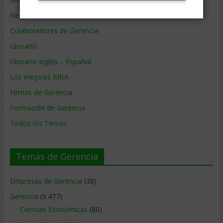
Negocios por País
Colaboradores de Gerencia
Glosario
Glosario Inglés – Español
Los mejores MBA
Firmas de Gerencia
Formación de Gerencia
Todos los Temas
Temas de Gerencia
Empresas de Gerencia
(38)
Gerencia
(9.477)
Ciencias Económicas
(80)