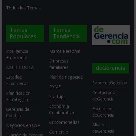
Todos los Temas
Temas
Temas
Populares
Tendencia
Inteligencia
Marca Personal
Emocional
Empresas
deGerencia
Análisis DOFA
familiares
Estados
Plan de negocios
Sobre deGerencia
Financieros
PYME
Contactar a
Planificación
Startups
deGerencia
Estratégica
Economia
Escribir en
Gerencia del
Colaborativa
deGerencia
Cambio
Criptomonedas
Aliados
Negocios en USA
deGerencia
Comercio
Fijación de Precios