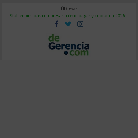
Última:
Stablecoins para empresas: cómo pagar y cobrar en 2026
Despido silencioso: qué es y por qué sale tan caro
IA en selección de personal: cómo auditarla a tiempo
Trabajo forzoso en la cadena de suministro: qué hacer
Mercado hispano de EE. UU.: cómo segmentarlo y venderle