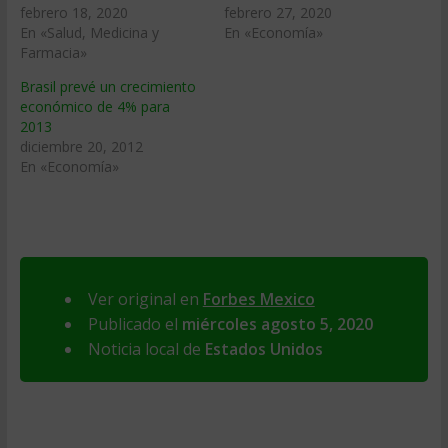
febrero 18, 2020
febrero 27, 2020
En «Salud, Medicina y
En «Economía»
Farmacia»
Brasil prevé un crecimiento
económico de 4% para
2013
diciembre 20, 2012
En «Economía»
Ver original en
Forbes Mexico
Publicado el
miércoles agosto 5, 2020
Noticia local de
Estados Unidos