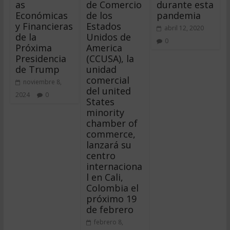
as
de Comercio
durante esta
Económicas
de los
pandemia
y Financieras
Estados
abril 12, 2020
de la
Unidos de
0
Próxima
America
Presidencia
(CCUSA), la
de Trump
unidad
comercial
noviembre 8,
del united
2024
0
States
minority
chamber of
commerce,
lanzará su
centro
internaciona
l en Cali,
Colombia el
próximo 19
de febrero
febrero 8,