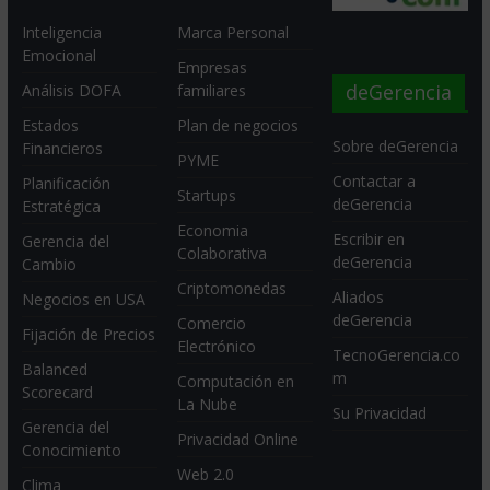
Inteligencia
Marca Personal
Emocional
Empresas
deGerencia
Análisis DOFA
familiares
Estados
Plan de negocios
Sobre deGerencia
Financieros
PYME
Contactar a
Planificación
Startups
deGerencia
Estratégica
Economia
Escribir en
Gerencia del
Colaborativa
deGerencia
Cambio
Criptomonedas
Aliados
Negocios en USA
deGerencia
Comercio
Fijación de Precios
Electrónico
TecnoGerencia.co
Balanced
m
Computación en
Scorecard
La Nube
Su Privacidad
Gerencia del
Privacidad Online
Conocimiento
Web 2.0
Clima