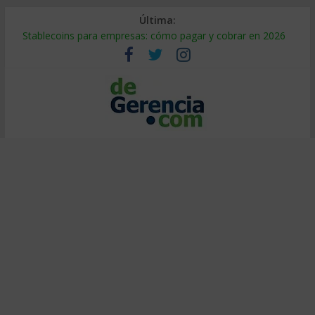
Última:
Stablecoins para empresas: cómo pagar y cobrar en 2026
Despido silencioso: qué es y por qué sale tan caro
IA en selección de personal: cómo auditarla a tiempo
Trabajo forzoso en la cadena de suministro: qué hacer
Mercado hispano de EE. UU.: cómo segmentarlo y venderle