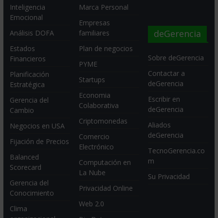
Inteligencia
Marca Personal
Emocional
Empresas
deGerencia
Análisis DOFA
familiares
Estados
Plan de negocios
Sobre deGerencia
Financieros
PYME
Contactar a
Planificación
Startups
deGerencia
Estratégica
Economia
Escribir en
Gerencia del
Colaborativa
deGerencia
Cambio
Criptomonedas
Aliados
Negocios en USA
deGerencia
Comercio
Fijación de Precios
Electrónico
TecnoGerencia.co
Balanced
m
Computación en
Scorecard
La Nube
Su Privacidad
Gerencia del
Privacidad Online
Conocimiento
Web 2.0
Clima