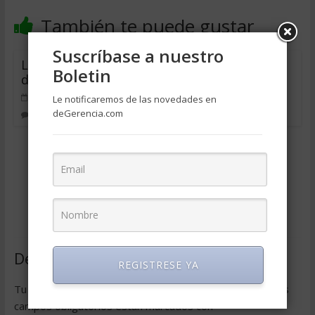
También te puede gustar
Suscríbase a nuestro
Las claves
Unión de
Boletin
del éxito
uniones
junio 12, 2009
marzo 26,
Le notificaremos de las novedades en
10 consejos
deGerencia.com
0
2012
0
para llegar a
ser CEO: el
coeficiente
político
agosto 21,
2018
0
Deja una respuesta
REGISTRESE YA
Tu dirección de correo electrónico no será publicada.
Los
campos obligatorios están marcados con
*