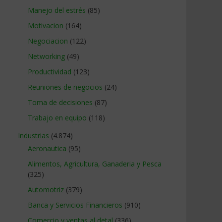
Manejo del estrés
(85)
Motivacion
(164)
Negociacion
(122)
Networking
(49)
Productividad
(123)
Reuniones de negocios
(24)
Toma de decisiones
(87)
Trabajo en equipo
(118)
Industrias
(4.874)
Aeronautica
(95)
Alimentos, Agricultura, Ganaderia y Pesca
(325)
Automotriz
(379)
Banca y Servicios Financieros
(910)
Comercio y ventas al detal
(336)