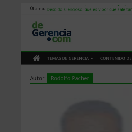
Última:
Stablecoins para empresas: cómo pagar y c
Despido silencioso: qué es y por qué sale ta
IA en selección de personal: cómo auditarla
Trabajo forzoso en la cadena de suministro:
Mercado hispano de EE. UU.: cómo segmenta
TEMAS DE GERENCIA
CONTENIDO DE
Autor:
Rodolfo Pacher