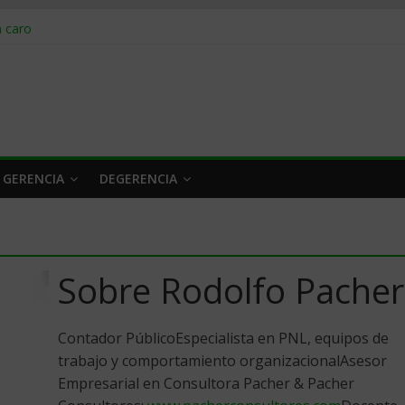
obrar en 2026
n caro
 a tiempo
 qué hacer
rlo y venderle
 GERENCIA
DEGERENCIA
Sobre Rodolfo Pacher
Contador PúblicoEspecialista en PNL, equipos de
trabajo y comportamiento organizacionalAsesor
Empresarial en Consultora Pacher & Pacher