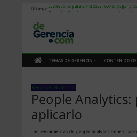
Última:
Stablecoins para empresas: cómo pagar y c
Despido silencioso: qué es y por qué sale ta
IA en selección de personal: cómo auditarla
Trabajo forzoso en la cadena de suministro:
Mercado hispano de EE. UU.: cómo segmenta
TEMAS DE GERENCIA
CONTENIDO DE
Recursos Humanos
People Analytics:
aplicarlo
Las herramientas de people analytics tienen como