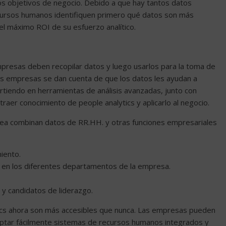
los objetivos de negocio. Debido a que hay tantos datos
ecursos humanos identifiquen primero qué datos son más
el máximo ROI de su esfuerzo analítico.
mpresas deben recopilar datos y luego usarlos para la toma de
ás empresas se dan cuenta de que los datos les ayudan a
irtiendo en herramientas de análisis avanzadas, junto con
aer conocimiento de people analytics y aplicarlo al negocio.
rea combinan datos de RR.HH. y otras funciones empresariales
iento.
os en los diferentes departamentos de la empresa.
r y candidatos de liderazgo.
tics ahora son más accesibles que nunca. Las empresas pueden
adoptar fácilmente sistemas de recursos humanos integrados y