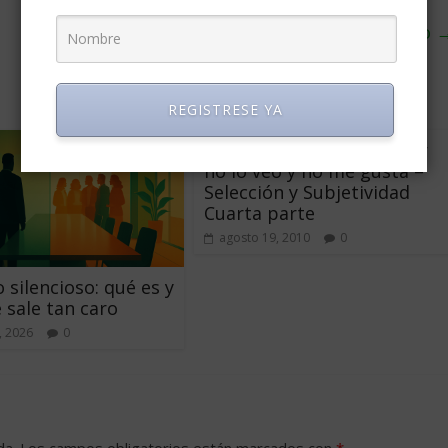
5 tips para dar malas noticias en el trabajo
REGISTRESE YA
Cuando escuchamos decir
no lo veo y no me gusta –
Selección y Subjetividad 
Cuarta parte
agosto 19, 2010
0
 silencioso: qué es y
 sale tan caro
, 2026
0
da.
Los campos obligatorios están marcados con
*