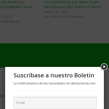
a que predice las
Las 4 tendencias que deben seguir
 los empleados en su
las empresas para retener al talento
enero 23, 2020
14, 2018
En «Recursos Humanos»
os Humanos»
0
Suscríbase a nuestro Boletin
Le notificaremos de las novedades en deGerencia.com
ones económicas, debilidad del dólar