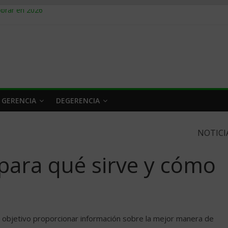
obrar en 2026
n caro
 a tiempo
 qué hacer
rlo y venderle
 GERENCIA
DEGERENCIA
NOTICI
 para qué sirve y cómo
 objetivo proporcionar información sobre la mejor manera de