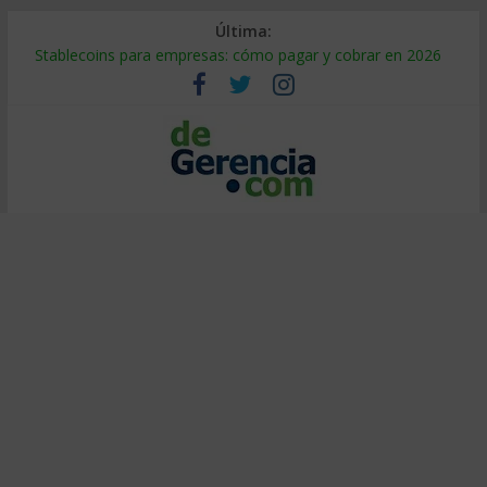
Última:
Stablecoins para empresas: cómo pagar y cobrar en 2026
Despido silencioso: qué es y por qué sale tan caro
IA en selección de personal: cómo auditarla a tiempo
Trabajo forzoso en la cadena de suministro: qué hacer
Mercado hispano de EE. UU.: cómo segmentarlo y venderle