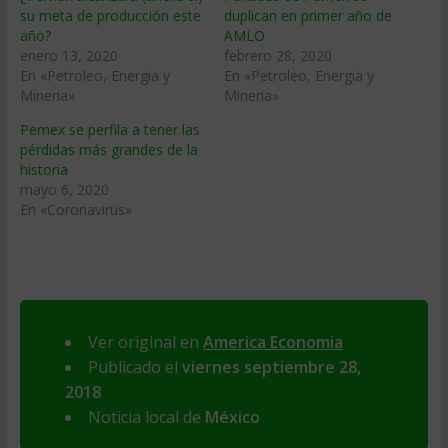
su meta de producción este
duplican en primer año de
año?
AMLO
enero 13, 2020
febrero 28, 2020
En «Petroleo, Energia y
En «Petroleo, Energia y
Mineria»
Mineria»
Pemex se perfila a tener las
pérdidas más grandes de la
historia
mayo 6, 2020
En «Coronavirus»
Ver original en
America Economia
Publicado el
viernes septiembre 28,
2018
Noticia local de
México