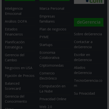
Inteligencia
Marca Personal
Emocional
Empresas
deGerencia
Análisis DOFA
familiares
Estados
Plan de negocios
Sobre deGerencia
Financieros
PYME
Contactar a
Planificación
Startups
deGerencia
Estratégica
Economia
Escribir en
Gerencia del
Colaborativa
deGerencia
Cambio
Criptomonedas
Aliados
Negocios en USA
deGerencia
Comercio
Fijación de Precios
Electrónico
TecnoGerencia.co
Balanced
m
Computación en
Scorecard
La Nube
Su Privacidad
Gerencia del
Privacidad Online
Conocimiento
Web 2.0