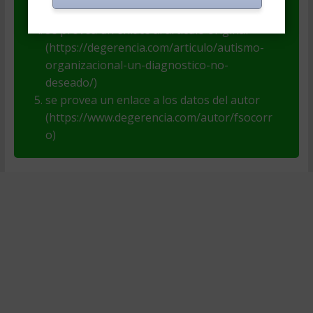
(degerencia.com)
se provea un enlace al artículo original
(https://degerencia.com/articulo/autismo-
organizacional-un-diagnostico-no-
deseado/)
se provea un enlace a los datos del autor
(https://www.degerencia.com/autor/fsocorr
o)