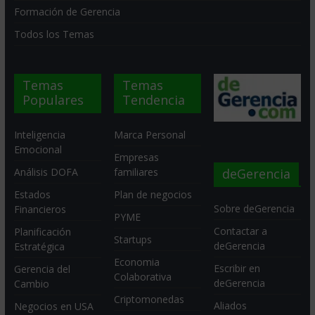
Formación de Gerencia
Todos los Temas
Temas
Temas
Populares
Tendencia
Inteligencia
Marca Personal
Emocional
Empresas
deGerencia
Análisis DOFA
familiares
Estados
Plan de negocios
Sobre deGerencia
Financieros
PYME
Contactar a
Planificación
Startups
deGerencia
Estratégica
Economia
Escribir en
Gerencia del
Colaborativa
deGerencia
Cambio
Criptomonedas
Aliados
Negocios en USA