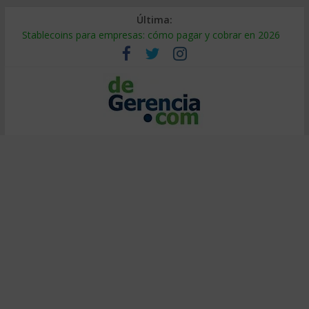
Última:
Stablecoins para empresas: cómo pagar y cobrar en 2026
Despido silencioso: qué es y por qué sale tan caro
IA en selección de personal: cómo auditarla a tiempo
Trabajo forzoso en la cadena de suministro: qué hacer
Mercado hispano de EE. UU.: cómo segmentarlo y venderle