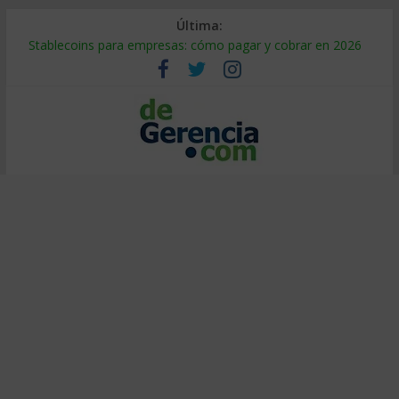
Última:
Stablecoins para empresas: cómo pagar y cobrar en 2026
Despido silencioso: qué es y por qué sale tan caro
IA en selección de personal: cómo auditarla a tiempo
Trabajo forzoso en la cadena de suministro: qué hacer
Mercado hispano de EE. UU.: cómo segmentarlo y venderle