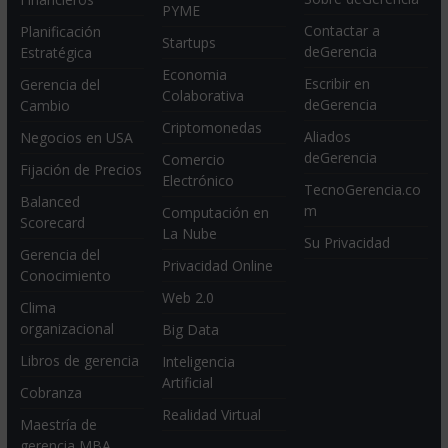
PYME
Contactar a
Planificación
Startups
deGerencia
Estratégica
Economia
Escribir en
Gerencia del
Colaborativa
deGerencia
Cambio
Criptomonedas
Aliados
Negocios en USA
deGerencia
Comercio
Fijación de Precios
Electrónico
TecnoGerencia.co
Balanced
m
Computación en
Scorecard
La Nube
Su Privacidad
Gerencia del
Privacidad Online
Conocimiento
Web 2.0
Clima
organizacional
Big Data
Libros de gerencia
Inteligencia
Artificial
Cobranza
Realidad Virtual
Maestría de
gerencia MBA