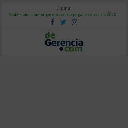
Última:
Stablecoins para empresas: cómo pagar y cobrar en 2026
Despido silencioso: qué es y por qué sale tan caro
IA en selección de personal: cómo auditarla a tiempo
Trabajo forzoso en la cadena de suministro: qué hacer
Mercado hispano de EE. UU.: cómo segmentarlo y venderle