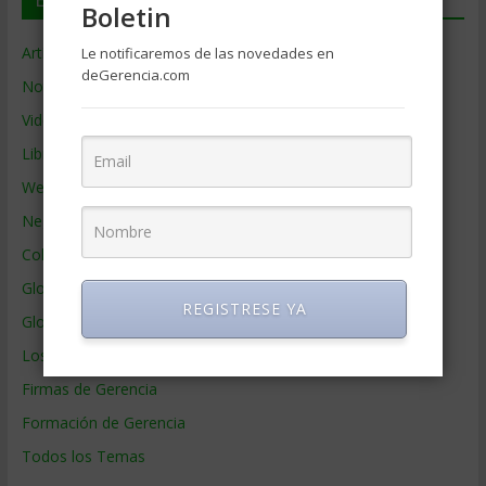
Boletin
Artículos de Gerencia
Le notificaremos de las novedades en
deGerencia.com
Noticias de Gerencia
Videos de Gerencia
Libros de Gerencia
Webs de Gerencia
Negocios por País
Colaboradores de Gerencia
Glosario
REGISTRESE YA
Glosario Inglés – Español
Los mejores MBA
Firmas de Gerencia
Formación de Gerencia
Todos los Temas