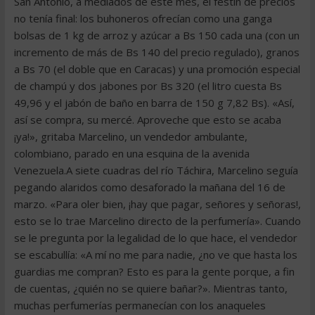
San Antonio, a mediados de este mes, el festín de precios
no tenía final: los buhoneros ofrecían como una ganga
bolsas de 1 kg de arroz y azúcar a Bs 150 cada una (con un
incremento de más de Bs 140 del precio regulado), granos
a Bs 70 (el doble que en Caracas) y una promoción especial
de champú y dos jabones por Bs 320 (el litro cuesta Bs
49,96 y el jabón de baño en barra de 150 g 7,82 Bs). «Así,
así se compra, su mercé. Aproveche que esto se acaba
¡ya!», gritaba Marcelino, un vendedor ambulante,
colombiano, parado en una esquina de la avenida
Venezuela.A siete cuadras del río Táchira, Marcelino seguía
pegando alaridos como desaforado la mañana del 16 de
marzo. «Para oler bien, ¡hay que pagar, señores y señoras!,
esto se lo trae Marcelino directo de la perfumería». Cuando
se le pregunta por la legalidad de lo que hace, el vendedor
se escabullía: «A mí no me para nadie, ¿no ve que hasta los
guardias me compran? Esto es para la gente porque, a fin
de cuentas, ¿quién no se quiere bañar?». Mientras tanto,
muchas perfumerías permanecían con los anaqueles