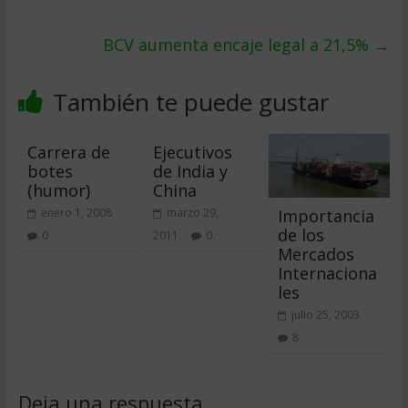
BCV aumenta encaje legal a 21,5%
→
También te puede gustar
Carrera de
Ejecutivos
botes
de India y
(humor)
China
Importancia
enero 1, 2008
marzo 29,
de los
0
2011
0
Mercados
Internaciona
les
julio 25, 2003
8
Deja una respuesta