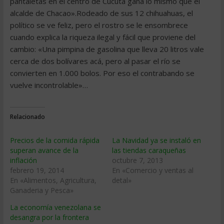
pantaletas en el centro de Cúcuta gana lo mismo que el
alcalde de Chacao».Rodeado de sus 12 chihuahuas, el
político se ve feliz, pero el rostro se le ensombrece
cuando explica la riqueza ilegal y fácil que proviene del
cambio: «Una pimpina de gasolina que lleva 20 litros vale
cerca de dos bolívares acá, pero al pasar el río se
convierten en 1.000 bolos. Por eso el contrabando se
vuelve incontrolable»…
Relacionado
Precios de la comida rápida
La Navidad ya se instaló en
superan avance de la
las tiendas caraqueñas
inflación
octubre 7, 2013
febrero 19, 2014
En «Comercio y ventas al
En «Alimentos, Agricultura,
detal»
Ganaderia y Pesca»
La economía venezolana se
desangra por la frontera