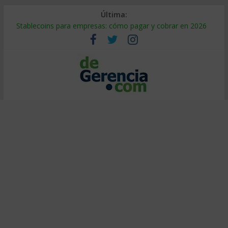
Última:
Stablecoins para empresas: cómo pagar y cobrar en 2026
Despido silencioso: qué es y por qué sale tan caro
IA en selección de personal: cómo auditarla a tiempo
Trabajo forzoso en la cadena de suministro: qué hacer
Mercado hispano de EE. UU.: cómo segmentarlo y venderle