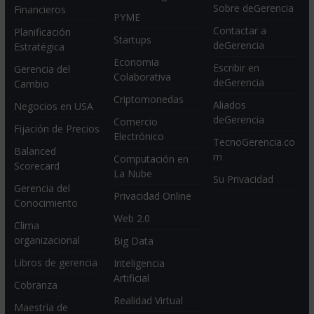
Sobre deGerencia
Financieros
PYME
Contactar a
Planificación
Startups
deGerencia
Estratégica
Economia
Escribir en
Gerencia del
Colaborativa
deGerencia
Cambio
Criptomonedas
Aliados
Negocios en USA
deGerencia
Comercio
Fijación de Precios
Electrónico
TecnoGerencia.co
Balanced
m
Computación en
Scorecard
La Nube
Su Privacidad
Gerencia del
Privacidad Online
Conocimiento
Web 2.0
Clima
organizacional
Big Data
Libros de gerencia
Inteligencia
Artificial
Cobranza
Realidad Virtual
Maestría de