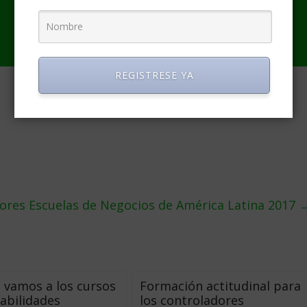
REGISTRESE YA
jores Escuelas de Negocios de América Latina 2017
 vamos a los cursos
Formación actitudinal para
abilidades
los controladores