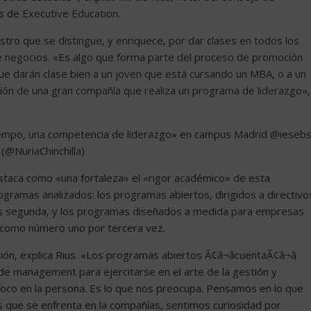
s de Executive Education.
tro que se distingue, y enriquece, por dar clases en todos los
de negocios. «Es algo que forma parte del proceso de promoción
e darán clase bien a un joven que está cursando un MBA, o a un
ión de una gran compañía que realiza un programa de liderazgo»,
tiempo, una competencia de liderazgo» en campus Madrid @ieseb
 (@NuriaChinchilla)
staca como «una fortaleza» el «rigor académico» de esta
ogramas analizados: los programas abiertos, dirigidos a directivo
es segunda, y los programas diseñados a medida para empresas
 como número uno por tercera vez.
ón, explica Rius. «Los programas abiertos Ã¢â¬âcuentaÃ¢â¬â
de management para ejercitarse en el arte de la gestión y
foco en la persona. Es lo que nos preocupa. Pensamos en lo que
s que se enfrenta en la compañías, sentimos curiosidad por