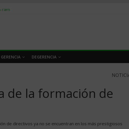
obrar en 2026
n caro
 a tiempo
 qué hacer
rlo y venderle
 GERENCIA
DEGERENCIA
NOTICI
a de la formación de
n de directivos ya no se encuentran en los más prestigiosos