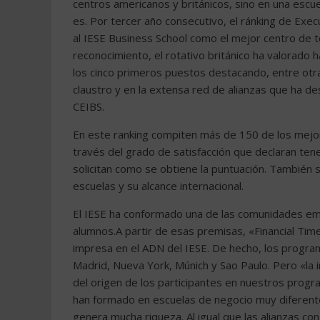
centros americanos y británicos, sino en una escu
es. Por tercer año consecutivo, el ránking de Execu
al IESE Business School como el mejor centro de to
reconocimiento, el rotativo británico ha valorado 
los cinco primeros puestos destacando, entre otras,
claustro y en la extensa red de alianzas que ha d
CEIBS.
En este ranking compiten más de 150 de los mejo
través del grado de satisfacción que declaran tene
solicitan como se obtiene la puntuación. También 
escuelas y su alcance internacional.
El IESE ha conformado una de las comunidades e
alumnos.A partir de esas premisas, «Financial Time
impresa en el ADN del IESE. De hecho, los progra
Madrid, Nueva York, Múnich y Sao Paulo. Pero «la i
del origen de los participantes en nuestros progr
han formado en escuelas de negocio muy diferente
genera mucha riqueza. Al igual que las alianzas con