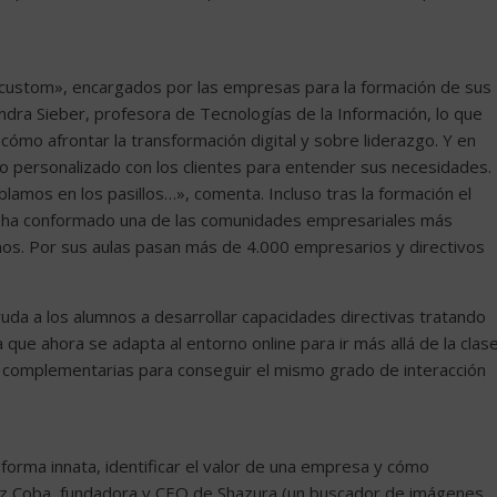
«custom», encargados por las empresas para la formación de sus
ndra Sieber, profesora de Tecnologías de la Información, lo que
ómo afrontar la transformación digital y sobre liderazgo. Y en
to personalizado con los clientes para entender sus necesidades.
amos en los pasillos…», comenta. Incluso tras la formación el
E ha conformado una de las comunidades empresariales más
os. Por sus aulas pasan más de 4.000 empresarios y directivos
uda a los alumnos a desarrollar capacidades directivas tratando
ue ahora se adapta al entorno online para ir más allá de la clas
 complementarias para conseguir el mismo grado de interacción
orma innata, identificar el valor de una empresa y cómo
rez Coba, fundadora y CEO de Shazura (un buscador de imágenes