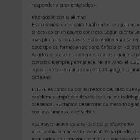
responder a sus inquietudes».
Interacción con el alumno
Es la máxima que inspira también los programas 
directivos en un asunto concreto. Según cuenta Sa
más piden las compañías es formación para saber c
este tipo de formación se pone énfasis en «el tra
Aquí los profesores comemos con los alumnos, habl
contacto siempre permanece. No en vano, el IES
importantes del mundo con 45.000 antiguos alumn
cada año.
El IESE es conocido por el método del caso que ay
problemas empresariales reales. Una metodología q
presencial. «Estamos desarrollando metodologías
con los alumnos», dice Sieber.
«Su mayor activo es la calidad del profesorado»
«Te cambia la manera de pensar. Yo ya puedo, de f
generarlo». Es el mayor aprendizaje que Sira Pé