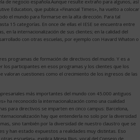
ela de negocio española.Aunque resulte extraño para algunos, así
tive Education, que publica «Financial Times», ha vuelto a colocar
do el mundo para formarse en la alta dirección. Para tal
hasta 15 categorías. En once de ellas el IESE se encuentra entre
 en la internacionalización de sus clientes; en la calidad del
esarrollado con otras escuelas, por ejemplo con Havard Whaton o
res programas de formación de directivos del mundo. Y es a
r los participantes en esos programas y los clientes que los
se valoran cuestiones como el crecimiento de los ingresos de las
mpresariales más importantes del mundo con 45.000 antiguos
s» ha reconocido la internacionalización como una cualidad
mas para directivos se imparten en cinco campus: Barcelona,
nternacionalización hay que entenderla no solo por la diversidad
amas, sino también por la diversidad de nuestro claustro que se
s y han estado expuestos a realidades muy distintas. Eso
 otras escuelas», explica Mireia Rius, vocal del Consejo de