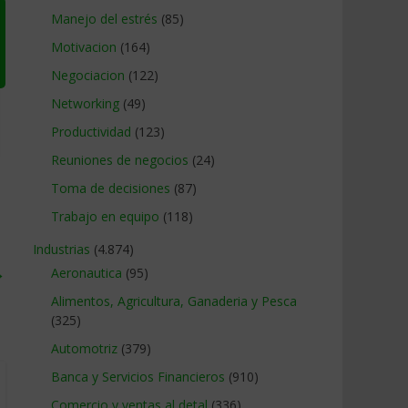
Manejo del estrés
(85)
Motivacion
(164)
Negociacion
(122)
Networking
(49)
Productividad
(123)
Reuniones de negocios
(24)
Toma de decisiones
(87)
Trabajo en equipo
(118)
Industrias
(4.874)
→
Aeronautica
(95)
Alimentos, Agricultura, Ganaderia y Pesca
(325)
Automotriz
(379)
Banca y Servicios Financieros
(910)
Comercio y ventas al detal
(336)