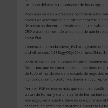
Dirección del IESE y responsable de los Programa
Poco más de cien profesores conforman este claus
niveles de la formación que ofrece esta escuela 
de nuestros docentes. Desde que entran saben qu
CEO o a un miembro de un consejo de administrac
indica Rius.
Comienza la jornada @iese_IWil «La gestión del 
pic.twitter.com/N98BxgyQ3jÃ¢â¬â Nuria Chinchilla
22 de mayo de 2017El diario británico también de
formación, que se constata en los dos tipos de pr
de todo el mundo donde la escuela de negocios 
(conocidos como «custom»), donde el IESE repite
Pero el IESE es mucho más que cualquier clasificaci
tratan de formar y dar una serie de herramientas 
liderazgo, pero nuestra clave es que ponemos el 
necesita, en cómo nos adaptamos a los retos a lo