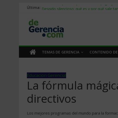
Última:
Stablecoins para empresas: cómo pagar y c
Despido silencioso: qué es y por qué sale ta
IA en selección de personal: cómo auditarla
Trabajo forzoso en la cadena de suministro:
Mercado hispano de EE. UU.: cómo segmenta
TEMAS DE GERENCIA
CONTENIDO DE
Educacion Gerencial
La fórmula mágic
directivos
Los mejores programas del mundo para la formació