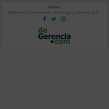
Última:
Stablecoins para empresas: cómo pagar y cobrar en 2026
Despido silencioso: qué es y por qué sale tan caro
IA en selección de personal: cómo auditarla a tiempo
Trabajo forzoso en la cadena de suministro: qué hacer
Mercado hispano de EE. UU.: cómo segmentarlo y venderle