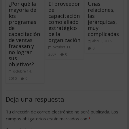
¿Por qué la
El proveedor
Unas
mayoría de
de
relaciones,
los
capacitación
las
programas
como aliado
jerárquicas,
de
estratégico
muy
capacitación
de la
complicadas
de ventas
organización
abril 3, 2009
fracasan y
octubre 11,
0
no logran
2007
0
sus
objetivos?
octubre 14,
2010
0
Deja una respuesta
Tu dirección de correo electrónico no será publicada.
Los
campos obligatorios están marcados con
*