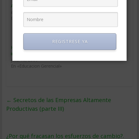
Aprender a aprender
Sugerencias para la
agosto 14, 2012
articulación de un
En «Educacion Gerencial»
programa de capacitación
empresarial
julio 20, 2018
En «Educacion Gerencial»
REGISTRESE YA
Hacia una capacitación de
impacto en la gestión
julio 10, 2009
En «Educacion Gerencial»
←
Secretos de las Empresas Altamente
Productivas (parte III)
¿Por qué fracasan los esfuerzos de cambio?.