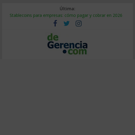
Última:
Stablecoins para empresas: cómo pagar y cobrar en 2026
Despido silencioso: qué es y por qué sale tan caro
IA en selección de personal: cómo auditarla a tiempo
Trabajo forzoso en la cadena de suministro: qué hacer
Mercado hispano de EE. UU.: cómo segmentarlo y venderle