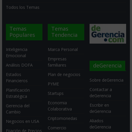
Todos los Temas
Temas
Temas
Populares
Tendencia
Inteligencia
Marca Personal
Emocional
Empresas
deGerencia
Análisis DOFA
familiares
Estados
Plan de negocios
Sobre deGerencia
Financieros
PYME
Contactar a
Planificación
Startups
deGerencia
Estratégica
Economia
Escribir en
Gerencia del
Colaborativa
deGerencia
Cambio
Criptomonedas
Aliados
Negocios en USA
deGerencia
Comercio
Fijación de Precios