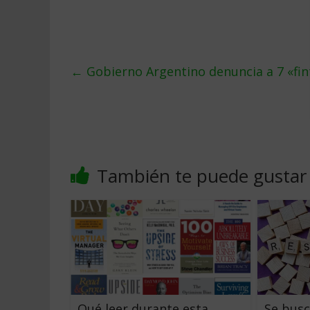
←
Gobierno Argentino denuncia a 7 «fint
También te puede gustar
Qué leer durante esta
Se bus