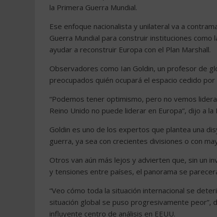
la Primera Guerra Mundial.
Ese enfoque nacionalista y unilateral va a contra
Guerra Mundial para construir instituciones como
ayudar a reconstruir Europa con el Plan Marshall.
Observadores como Ian Goldin, un profesor de glob
preocupados quién ocupará el espacio cedido por
“Podemos tener optimismo, pero no vemos liderazg
Reino Unido no puede liderar en Europa“, dijo a la
Goldin es uno de los expertos que plantea una dis
guerra, ya sea con crecientes divisiones o con may
Otros van aún más lejos y advierten que, sin un i
y tensiones entre países, el panorama se parecer
“Veo cómo toda la situación internacional se deteri
situación global se puso progresivamente peor”, di
influyente centro de análisis en EEUU.