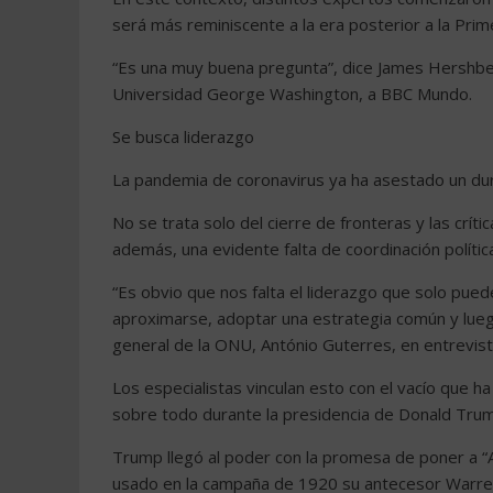
será más reminiscente a la era posterior a la Pri
“Es una muy buena pregunta”, dice James Hershberg
Universidad George Washington, a BBC Mundo.
Se busca liderazgo
La pandemia de coronavirus ya ha asestado un dur
No se trata solo del cierre de fronteras y las crí
además, una evidente falta de coordinación política
“Es obvio que nos falta el liderazgo que solo pued
aproximarse, adoptar una estrategia común y luego 
general de la ONU, António Guterres, en entrevist
Los especialistas vinculan esto con el vacío que h
sobre todo durante la presidencia de Donald Tru
Trump llegó al poder con la promesa de poner a “A
usado en la campaña de 1920 su antecesor Warren