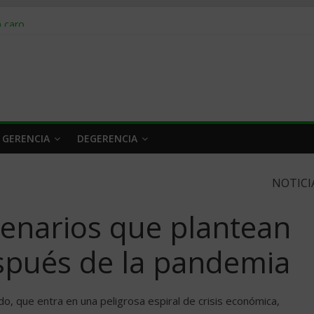
obrar en 2026
n caro
 a tiempo
 qué hacer
rlo y venderle
 GERENCIA
DEGERENCIA
NOTICI
cenarios que plantean
spués de la pandemia
, que entra en una peligrosa espiral de crisis económica,