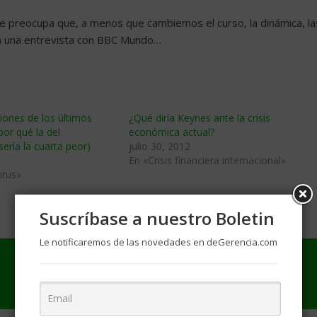
me preocupa que, a menos que cambiemos el curso, la dinámica, la
n una entrevista con BBC Mundo…
iones de los últimos
¿Qué diría Keynes ante la crisis
por qué la del
económica actual?
sería la cuarta peor)
julio 30, 2012
En «Crisis financiera internacional»
irus»
Suscríbase a nuestro Boletin
Le notificaremos de las novedades en deGerencia.com