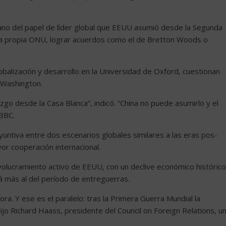
mano del papel de líder global que EEUU asumió desde la Segunda
 la propia ONU, lograr acuerdos como el de Bretton Woods o
alización y desarrollo en la Universidad de Oxford, cuestionan
 Washington.
o desde la Casa Blanca”, indicó. “China no puede asumirlo y el
 BBC.
yuntiva entre dos escenarios globales similares a las eras pos-
or cooperación internacional.
nvolucramiento activo de EEUU, con un declive económico histórico
á más al del período de entreguerras.
ora. Y ese es el paralelo: tras la Primera Guerra Mundial la
jo Richard Haass, presidente del Council on Foreign Relations, u