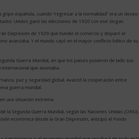
da gripe española, cuando “regresar a la normalidad” era un deseo
stados Unidos ganó las elecciones de 1920 con ese slogan.
 Gran Depresión de 1929 que hundió el comercio y disparó el
smo avanzaba. Y el mundo cayó en el mayor conflicto bélico de su
gunda Guerra Mundial, en que los países pusieron de lado sus
n internacional que asomaba.
nanza, paz y seguridad global. Avanzó la cooperación entre
ueva guerra mundial.
 en una situación extrema.
sde la Segunda Guerra Mundial, según las Naciones Unidas (ONU).
esión económica desde la Gran Depresión, anticipó el Fondo
a cuestionarse si el escenario mundial que resultará de todo est