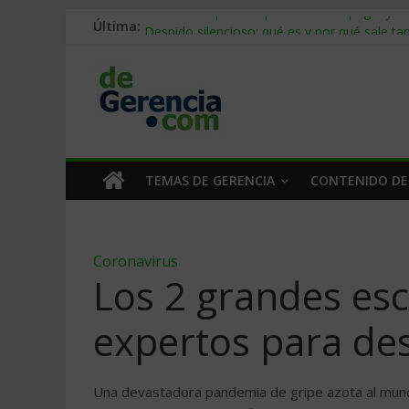
Última:
Stablecoins para empresas: cómo pagar y c
Despido silencioso: qué es y por qué sale ta
IA en selección de personal: cómo auditarla
Trabajo forzoso en la cadena de suministro:
Mercado hispano de EE. UU.: cómo segmenta
TEMAS DE GERENCIA
CONTENIDO DE
Coronavirus
Los 2 grandes es
expertos para de
Una devastadora pandemia de gripe azota al mundo