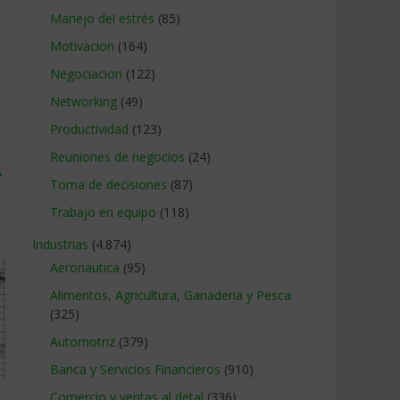
Manejo del estrés
(85)
Motivacion
(164)
Negociacion
(122)
Networking
(49)
Productividad
(123)
Reuniones de negocios
(24)
→
Toma de decisiones
(87)
Trabajo en equipo
(118)
Industrias
(4.874)
Aeronautica
(95)
Alimentos, Agricultura, Ganaderia y Pesca
(325)
Automotriz
(379)
Banca y Servicios Financieros
(910)
Comercio y ventas al detal
(336)