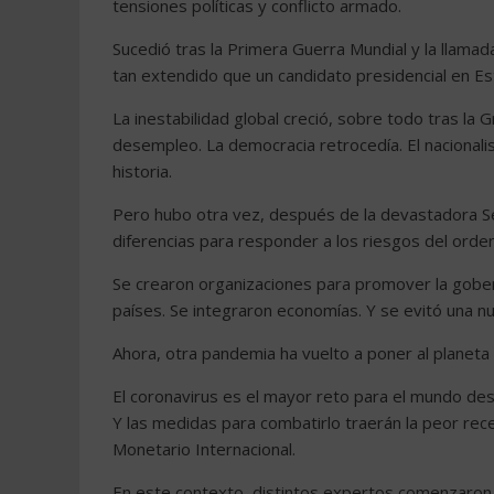
tensiones políticas y conflicto armado.
Sucedió tras la Primera Guerra Mundial y la llama
tan extendido que un candidato presidencial en E
La inestabilidad global creció, sobre todo tras la
desempleo. La democracia retrocedía. El nacionali
historia.
Pero hubo otra vez, después de la devastadora Se
diferencias para responder a los riesgos del orde
Se crearon organizaciones para promover la gober
países. Se integraron economías. Y se evitó una n
Ahora, otra pandemia ha vuelto a poner al planeta
El coronavirus es el mayor reto para el mundo de
Y las medidas para combatirlo traerán la peor rec
Monetario Internacional.
En este contexto, distintos expertos comenzaron 